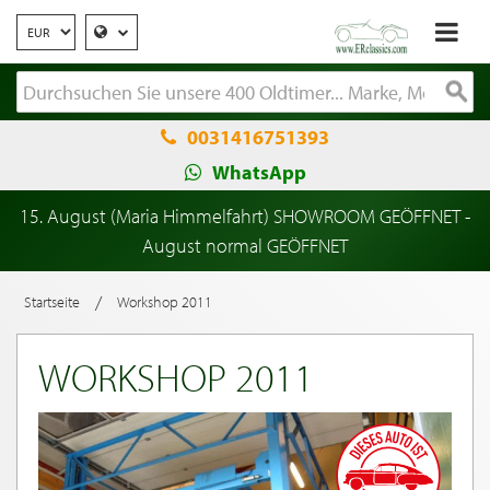
0031416751393
WhatsApp
15. August (Maria Himmelfahrt) SHOWROOM GEÖFFNET -
August normal GEÖFFNET
/
Startseite
Workshop 2011
WORKSHOP 2011