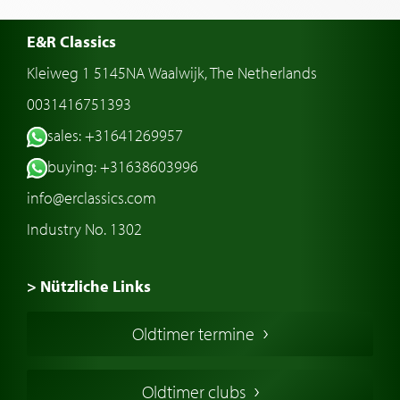
E&R Classics
Kleiweg 1 5145NA Waalwijk, The Netherlands
0031416751393
sales: +31641269957
buying: +31638603996
info@erclassics.com
Industry No. 1302
> Nützliche Links
Oldtimer Kaufen
Oldtimer termine
Oldtimers in Europa
Amerikanische Oldtimer
Oldtimer clubs