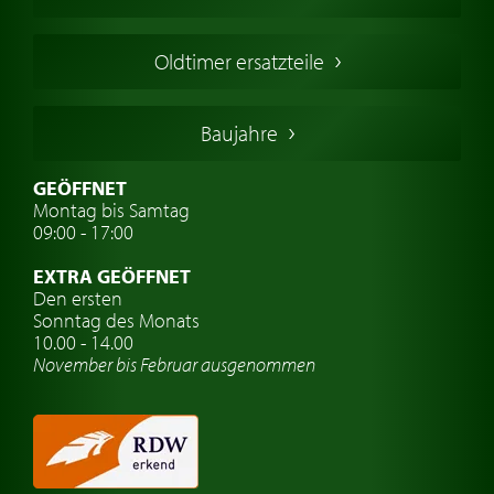
Englische Oldtimer
Französischer Oldtimer
Oldtimer ersatzteile
Deutsche Oldtimer
Italienische Oldtimer
Baujahre
Schwedische Oldtimer
Oldtimer mit h-kennzeichen
GEÖFFNET
Montag bis Samtag
Auto Oldtimer Markt
09:00 - 17:00
Oldtimer Classic
EXTRA GEÖFFNET
Oldtimer-Versicherung
Den ersten
Sonntag des Monats
Oldtimer-Clubs
10.00 - 14.00
November bis Februar ausgenommen
Oldtimer-Reisen
Oldtimerwerkstatt
Automarken uhren