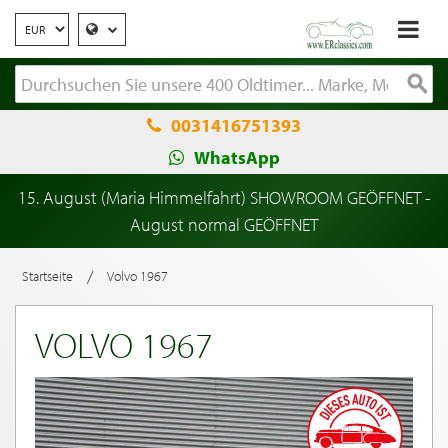
0031416751393
WhatsApp
15. August (Maria Himmelfahrt) SHOWROOM GEÖFFNET -
August normal GEÖFFNET
/
Startseite
Volvo 1967
VOLVO 1967