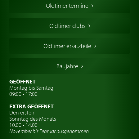
Oldtimer termine
Oldtimers in Europa
Amerikanische Oldtimer
Oldtimer clubs
Englische Oldtimer
Französischer Oldtimer
Oldtimer ersatzteile
Deutsche Oldtimer
Italienische Oldtimer
Baujahre
Schwedische Oldtimer
Oldtimer mit h-kennzeichen
GEÖFFNET
Montag bis Samtag
Auto Oldtimer Markt
09:00 - 17:00
Oldtimer Classic
EXTRA GEÖFFNET
Oldtimer-Versicherung
Den ersten
Sonntag des Monats
Oldtimer-Clubs
10.00 - 14.00
November bis Februar ausgenommen
Oldtimer-Reisen