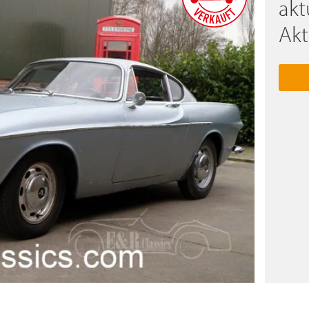
akt
Akt