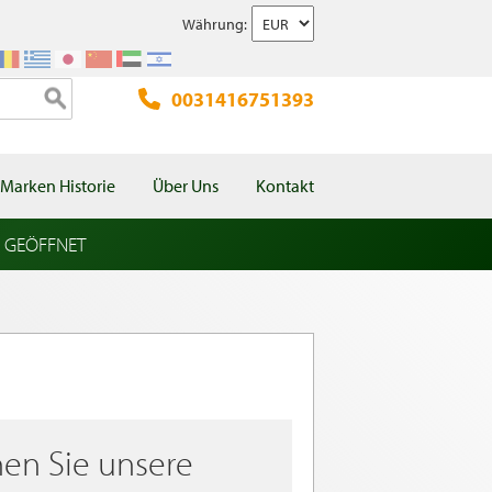
Währung:
0031416751393
Marken Historie
Über Uns
Kontakt
l GEÖFFNET
en Sie unsere