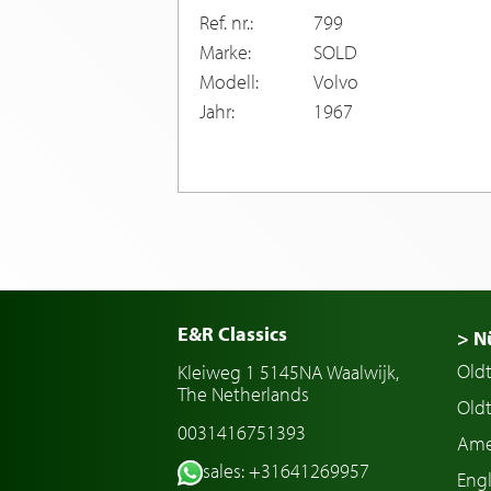
Ref. nr.:
799
Marke:
SOLD
Modell:
Volvo
Jahr:
1967
E&R Classics
> N
Old
Kleiweg 1 5145NA Waalwijk,
The Netherlands
Oldt
0031416751393
Ame
sales: +31641269957
Engl