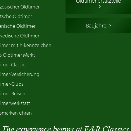
Oldtimer ersatzteile
zösischer Oldtimer
tsche Oldtimer
Baujahre
ienische Oldtimer
wedische Oldtimer
timer mit h-kennzeichen
o Oldtimer Markt
imer Classic
timer-Versicherung
timer-Clubs
timer-Reisen
timerwerkstatt
omarken uhren