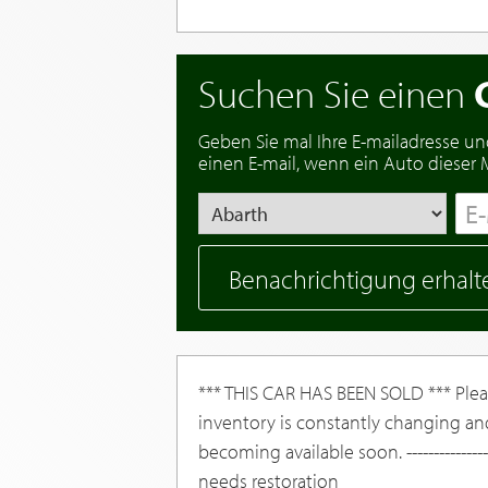
Suchen Sie einen
Geben Sie mal Ihre E-mailadresse un
einen E-mail, wenn ein Auto dieser Ma
Benachrichtigung erhalt
*** THIS CAR HAS BEEN SOLD *** Pleas
inventory is constantly changing an
becoming available soon. --------------
needs restoration