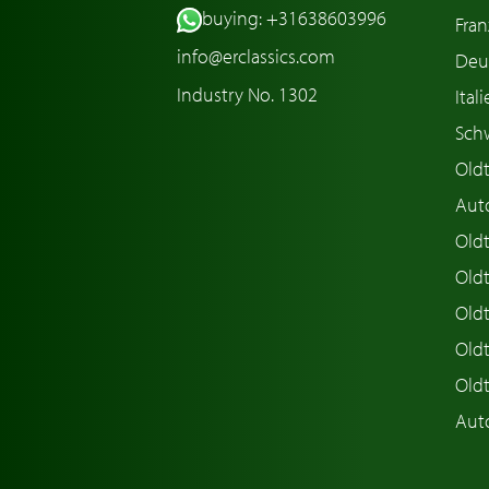
buying: +31638603996
Fran
info@erclassics.com
Deu
Industry No. 1302
Ital
Sch
Old
Aut
Oldt
Old
Old
Old
Old
Aut