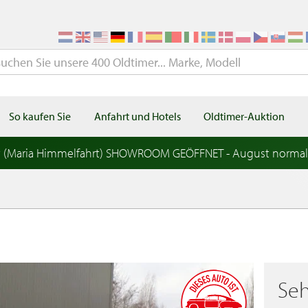
So kaufen Sie
Anfahrt und Hotels
Oldtimer-Auktion
t (Maria Himmelfahrt) SHOWROOM GEÖFFNET - August norma
Seh