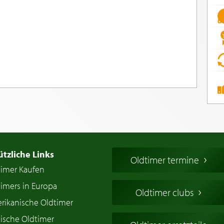
ützliche Links
Oldtimer termine
timer Kaufen
imers in Europa
Oldtimer clubs
rikanische Oldtimer
ische Oldtimer