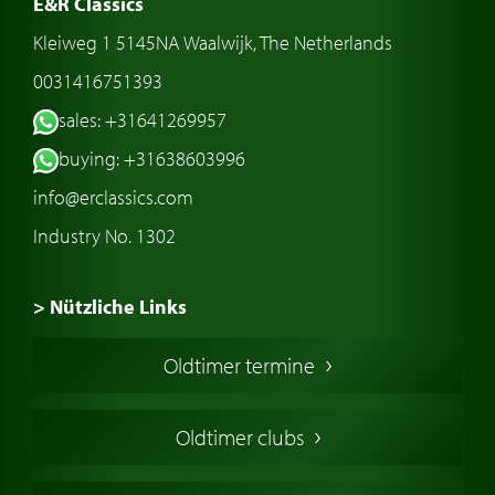
E&R Classics
Kleiweg 1 5145NA Waalwijk, The Netherlands
0031416751393
sales: +31641269957
buying: +31638603996
info@erclassics.com
Industry No. 1302
> Nützliche Links
Oldtimer Kaufen
Oldtimer termine
Oldtimers in Europa
Amerikanische Oldtimer
Oldtimer clubs
Englische Oldtimer
Französischer Oldtimer