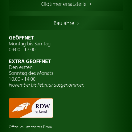
Oldtimer ersatzteile
Deutsche Oldtimer
Italienische Oldtimer
Baujahre
Schwedische Oldtimer
Oldtimer mit h-kennzeichen
GEÖFFNET
Montag bis Samtag
Auto Oldtimer Markt
09:00 - 17:00
Oldtimer Classic
EXTRA GEÖFFNET
Oldtimer-Versicherung
Den ersten
Sonntag des Monats
Oldtimer-Clubs
10.00 - 14.00
November bis Februar ausgenommen
Oldtimer-Reisen
Oldtimerwerkstatt
Automarken uhren
Offizielles Lizenziertes Firma