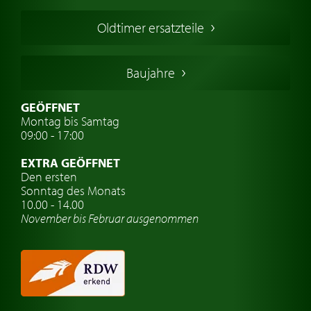
Französischer Oldtimer
Oldtimer ersatzteile
Deutsche Oldtimer
Italienische Oldtimer
Baujahre
Schwedische Oldtimer
Oldtimer mit h-kennzeichen
GEÖFFNET
Montag bis Samtag
Auto Oldtimer Markt
09:00 - 17:00
Oldtimer Classic
EXTRA GEÖFFNET
Oldtimer-Versicherung
Den ersten
Sonntag des Monats
Oldtimer-Clubs
10.00 - 14.00
November bis Februar ausgenommen
Oldtimer-Reisen
Oldtimerwerkstatt
Automarken uhren