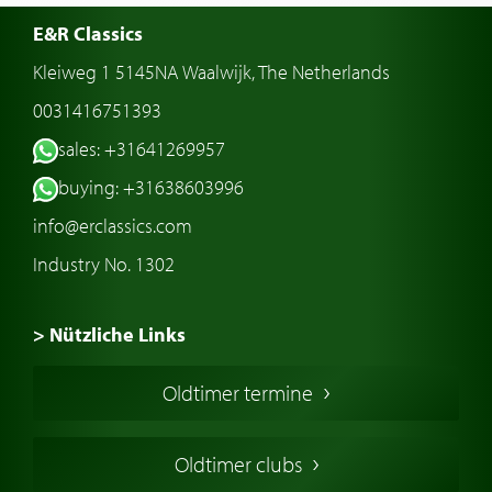
E&R Classics
Kleiweg 1 5145NA Waalwijk, The Netherlands
0031416751393
sales: +31641269957
buying: +31638603996
info@erclassics.com
Industry No. 1302
> Nützliche Links
Oldtimer Kaufen
Oldtimer termine
Oldtimers in Europa
Amerikanische Oldtimer
Oldtimer clubs
Englische Oldtimer