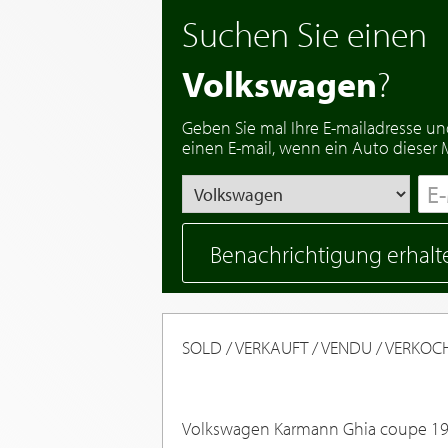
Suchen Sie einen
Volkswagen
?
Geben Sie mal Ihre E-mailadresse un
einen E-mail, wenn ein Auto dieser Ma
Benachrichtigung erhalt
SOLD / VERKAUFT / VENDU / VERKO
Volkswagen Karmann Ghia coupe 1973