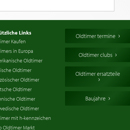
ützliche Links
Oldtimer termine
timer Kaufen
imers in Europa
Oldtimer clubs
rikanische Oldtimer
ische Oldtimer
Oldtimer ersatzteile
zösischer Oldtimer
tsche Oldtimer
Baujahre
ienische Oldtimer
wedische Oldtimer
timer mit h-kennzeichen
o Oldtimer Markt