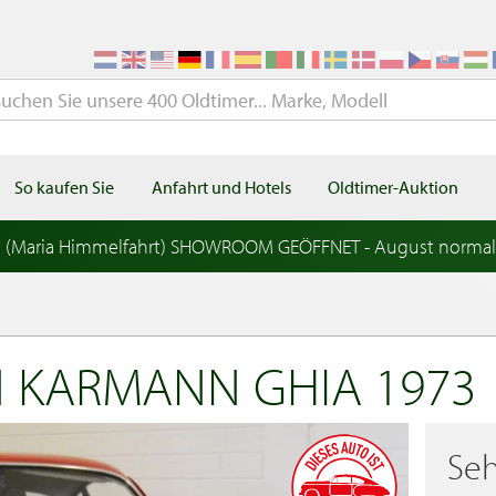
So kaufen Sie
Anfahrt und Hotels
Oldtimer-Auktion
t (Maria Himmelfahrt) SHOWROOM GEÖFFNET - August norma
 KARMANN GHIA 1973
Seh