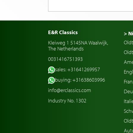
E&R Classics
> N
Old
Kleiweg 1 5145NA Waalwijk,
The Netherlands
Oldt
0031416751393
Ame
sales: +31641269957
Engl
buying: +31638603996
Fran
info@erclassics.com
Deu
Industry No. 1302
Ital
Sch
Old
Aut