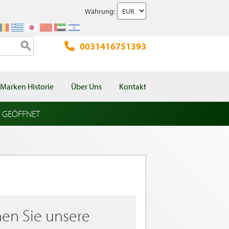
Währung:
0031416751393
Marken Historie
Über Uns
Kontakt
l GEÖFFNET
en Sie unsere