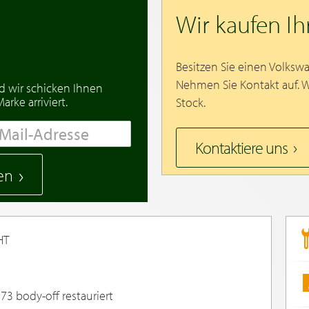
Wir kaufen I
Besitzen Sie einen Volksw
Nehmen Sie Kontakt auf. 
d wir schicken Ihnen
rke arriviert.
Stock.
Kontaktiere uns
en
CHT
 body-off restauriert