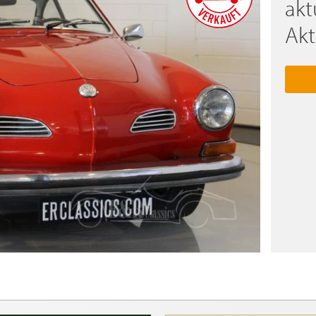
akt
Akt