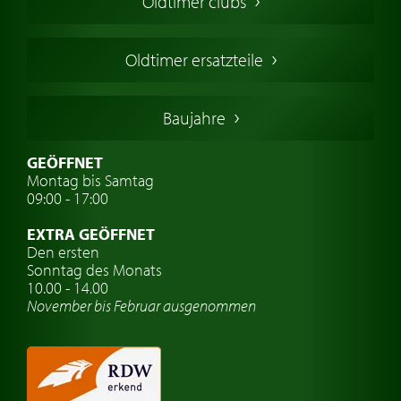
Oldtimer clubs
Englische Oldtimer
Französischer Oldtimer
Oldtimer ersatzteile
Deutsche Oldtimer
Italienische Oldtimer
Baujahre
Schwedische Oldtimer
Oldtimer mit h-kennzeichen
GEÖFFNET
Montag bis Samtag
Auto Oldtimer Markt
09:00 - 17:00
Oldtimer Classic
EXTRA GEÖFFNET
Oldtimer-Versicherung
Den ersten
Sonntag des Monats
Oldtimer-Clubs
10.00 - 14.00
November bis Februar ausgenommen
Oldtimer-Reisen
Oldtimerwerkstatt
Automarken uhren