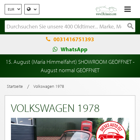
0031416751393
WhatsApp
15. August (Maria Himmelfahrt) SHOWROOM GEÖFFNET -
August normal GEÖFFNET
/
Startseite
Volkswagen 1978
VOLKSWAGEN 1978