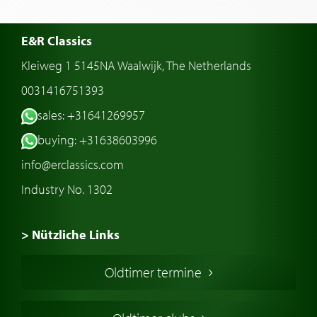
E&R Classics
Kleiweg 1 5145NA Waalwijk, The Netherlands
0031416751393
sales: +31641269957
buying: +31638603996
info@erclassics.com
Industry No. 1302
> Nützliche Links
Oldtimer Kaufen
Oldtimer termine
Oldtimers in Europa
Amerikanische Oldtimer