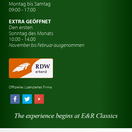
Montag bis Samtag
Auto Oldtimer Markt
09:00 - 17:00
Oldtimer Classic
EXTRA GEÖFFNET
Oldtimer-Versicherung
Den ersten
Sonntag des Monats
Oldtimer-Clubs
10.00 - 14.00
November bis Februar ausgenommen
Oldtimer-Reisen
Oldtimerwerkstatt
Automarken uhren
Offizielles Lizenziertes Firma