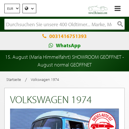
0031416751393
WhatsApp
15. August (Maria Himmelfahrt) SHOWROOM GEÖFFNET -
August normal GEÖFFNET
/
Startseite
Volkswagen 1974
VOLKSWAGEN 1974