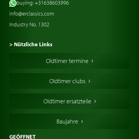
buying: +31638603996
info@erclassics.com
Industry No. 1302
> Nützliche Links
Oldtimer Kaufen
Oldtimer termine
Oldtimers in Europa
Amerikanische Oldtimer
Oldtimer clubs
Englische Oldtimer
Französischer Oldtimer
Oldtimer ersatzteile
Deutsche Oldtimer
Italienische Oldtimer
Baujahre
Schwedische Oldtimer
Oldtimer mit h-kennzeichen
GEÖFFNET