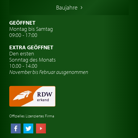
Italienische Oldtimer
Baujahre
Schwedische Oldtimer
Oldtimer mit h-kennzeichen
GEÖFFNET
Montag bis Samtag
Auto Oldtimer Markt
09:00 - 17:00
Oldtimer Classic
EXTRA GEÖFFNET
Oldtimer-Versicherung
Den ersten
Sonntag des Monats
Oldtimer-Clubs
10.00 - 14.00
November bis Februar ausgenommen
Oldtimer-Reisen
Oldtimerwerkstatt
Automarken uhren
Offizielles Lizenziertes Firma