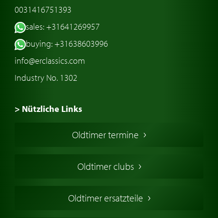
0031416751393
sales: +31641269957
buying: +31638603996
info@erclassics.com
Industry No. 1302
> Nützliche Links
Oldtimer Kaufen
Oldtimer termine
Oldtimers in Europa
Amerikanische Oldtimer
Oldtimer clubs
Englische Oldtimer
Französischer Oldtimer
Oldtimer ersatzteile
Deutsche Oldtimer