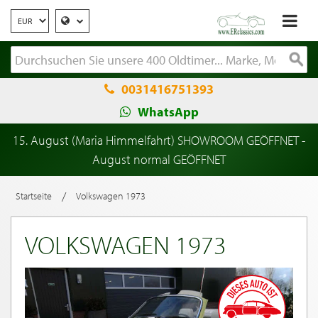
0031416751393
WhatsApp
15. August (Maria Himmelfahrt) SHOWROOM GEÖFFNET -
August normal GEÖFFNET
/
Startseite
Volkswagen 1973
VOLKSWAGEN 1973