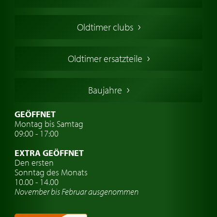
Oldtimers in Europa
Amerikanische Oldtimer
Oldtimer clubs
Englische Oldtimer
Französischer Oldtimer
Oldtimer ersatzteile
Deutsche Oldtimer
Italienische Oldtimer
Baujahre
Schwedische Oldtimer
Oldtimer mit h-kennzeichen
GEÖFFNET
Montag bis Samtag
Auto Oldtimer Markt
09:00 - 17:00
Oldtimer Classic
EXTRA GEÖFFNET
Oldtimer-Versicherung
Den ersten
Sonntag des Monats
Oldtimer-Clubs
10.00 - 14.00
November bis Februar ausgenommen
Oldtimer-Reisen
Oldtimerwerkstatt