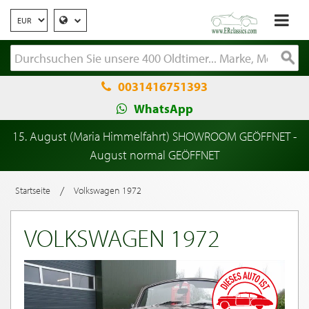
0031416751393
WhatsApp
15. August (Maria Himmelfahrt) SHOWROOM GEÖFFNET -
August normal GEÖFFNET
/
Startseite
Volkswagen 1972
VOLKSWAGEN 1972