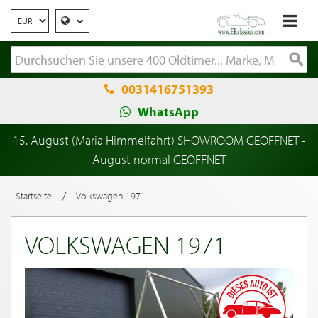
0031416751393
WhatsApp
15. August (Maria Himmelfahrt) SHOWROOM GEÖFFNET -
August normal GEÖFFNET
/
Startseite
Volkswagen 1971
VOLKSWAGEN 1971