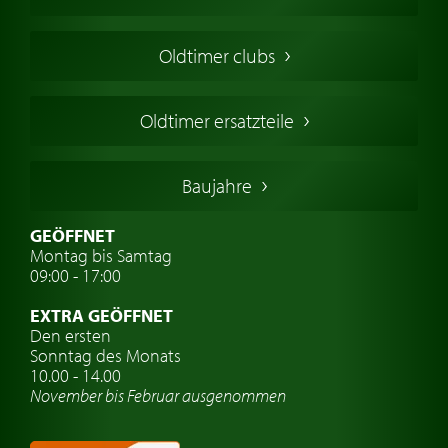
Oldtimers in Europa
Amerikanische Oldtimer
Oldtimer clubs
Englische Oldtimer
Französischer Oldtimer
Oldtimer ersatzteile
Deutsche Oldtimer
Italienische Oldtimer
Baujahre
Schwedische Oldtimer
Oldtimer mit h-kennzeichen
GEÖFFNET
Montag bis Samtag
Auto Oldtimer Markt
09:00 - 17:00
Oldtimer Classic
EXTRA GEÖFFNET
Oldtimer-Versicherung
Den ersten
Sonntag des Monats
Oldtimer-Clubs
10.00 - 14.00
November bis Februar ausgenommen
Oldtimer-Reisen
Oldtimerwerkstatt