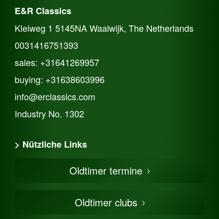
E&R Classics
Kleiweg 1 5145NA Waalwijk, The Netherlands
0031416751393
sales: +31641269957
buying: +31638603996
info@erclassics.com
Industry No. 1302
> Nützliche Links
Oldtimer Kaufen
Oldtimer termine
Oldtimers in Europa
Amerikanische Oldtimer
Oldtimer clubs
Englische Oldtimer