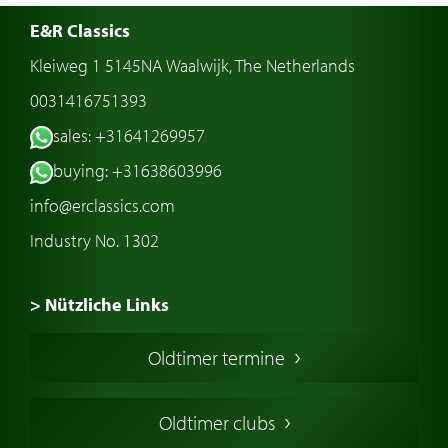
E&R Classics
Kleiweg 1 5145NA Waalwijk, The Netherlands
0031416751393
sales: +31641269957
buying: +31638603996
info@erclassics.com
Industry No. 1302
> Nützliche Links
Oldtimer Kaufen
Oldtimer termine
Oldtimers in Europa
Amerikanische Oldtimer
Oldtimer clubs
Englische Oldtimer