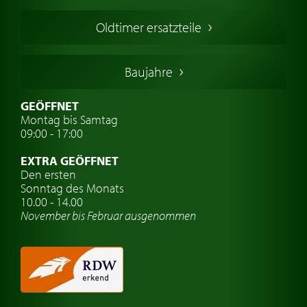
Französischer Oldtimer
Oldtimer ersatzteile
Deutsche Oldtimer
Italienische Oldtimer
Baujahre
Schwedische Oldtimer
Oldtimer mit h-kennzeichen
GEÖFFNET
Montag bis Samtag
Auto Oldtimer Markt
09:00 - 17:00
Oldtimer Classic
EXTRA GEÖFFNET
Oldtimer-Versicherung
Den ersten
Sonntag des Monats
Oldtimer-Clubs
10.00 - 14.00
November bis Februar ausgenommen
Oldtimer-Reisen
Oldtimerwerkstatt
Automarken uhren