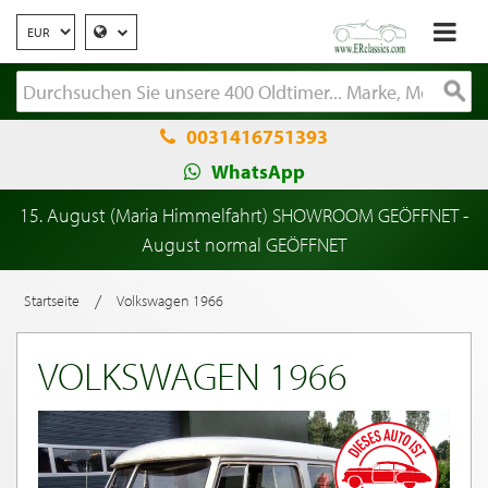
0031416751393
WhatsApp
15. August (Maria Himmelfahrt) SHOWROOM GEÖFFNET -
August normal GEÖFFNET
/
Startseite
Volkswagen 1966
VOLKSWAGEN 1966