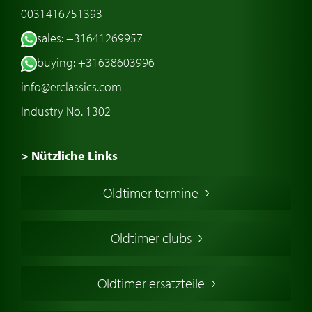
0031416751393
sales: +31641269957
buying: +31638603996
info@erclassics.com
Industry No. 1302
> Nützliche Links
Oldtimer Kaufen
Oldtimer termine
Oldtimers in Europa
Amerikanische Oldtimer
Oldtimer clubs
Englische Oldtimer
Französischer Oldtimer
Oldtimer ersatzteile
Deutsche Oldtimer