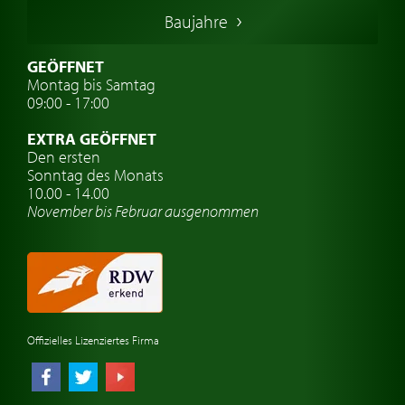
Italienische Oldtimer
Baujahre
Schwedische Oldtimer
Oldtimer mit h-kennzeichen
GEÖFFNET
Montag bis Samtag
Auto Oldtimer Markt
09:00 - 17:00
Oldtimer Classic
EXTRA GEÖFFNET
Oldtimer-Versicherung
Den ersten
Sonntag des Monats
Oldtimer-Clubs
10.00 - 14.00
November bis Februar ausgenommen
Oldtimer-Reisen
Oldtimerwerkstatt
Automarken uhren
Offizielles Lizenziertes Firma