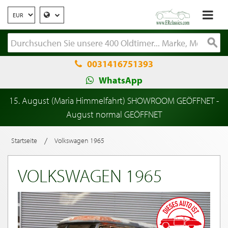
0031416751393
WhatsApp
15. August (Maria Himmelfahrt) SHOWROOM GEÖFFNET -
August normal GEÖFFNET
/
Startseite
Volkswagen 1965
VOLKSWAGEN 1965