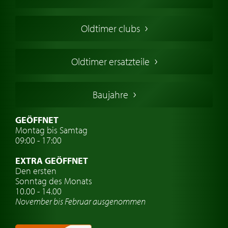
Oldtimers in Europa
Amerikanische Oldtimer
Oldtimer clubs
Englische Oldtimer
Französischer Oldtimer
Oldtimer ersatzteile
Deutsche Oldtimer
Italienische Oldtimer
Baujahre
Schwedische Oldtimer
Oldtimer mit h-kennzeichen
GEÖFFNET
Montag bis Samtag
Auto Oldtimer Markt
09:00 - 17:00
Oldtimer Classic
EXTRA GEÖFFNET
Oldtimer-Versicherung
Den ersten
Sonntag des Monats
Oldtimer-Clubs
10.00 - 14.00
November bis Februar ausgenommen
Oldtimer-Reisen
Oldtimerwerkstatt