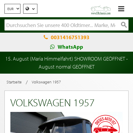
0031416751393
WhatsApp
15. August (Maria Himmelfahrt) SHOWROOM GEÖFFNET -
August normal GEÖFFNET
/
Startseite
Volkswagen 1957
VOLKSWAGEN 1957