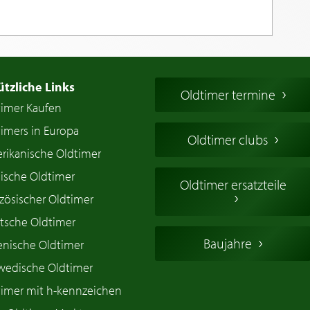
ützliche Links
Oldtimer termine
timer Kaufen
imers in Europa
Oldtimer clubs
rikanische Oldtimer
ische Oldtimer
Oldtimer ersatzteile
zösischer Oldtimer
tsche Oldtimer
Baujahre
ienische Oldtimer
wedische Oldtimer
timer mit h-kennzeichen