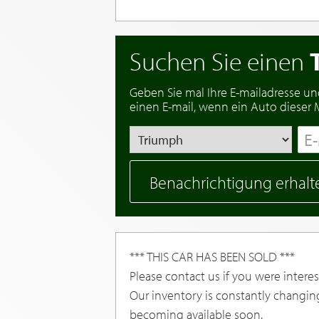
Suchen Sie einen
Geben Sie mal Ihre E-mailadresse un
einen E-mail, wenn ein Auto dieser Ma
Benachrichtigung erhalt
*** THIS CAR HAS BEEN SOLD ***
Please contact us if you were interest
Our inventory is constantly changin
becoming available soon.