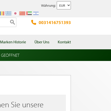
Währung:
0031416751393
Marken Historie
Über Uns
Kontakt
l GEÖFFNET
en Sie unsere