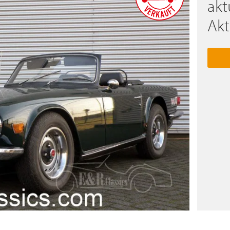
akt
Akt