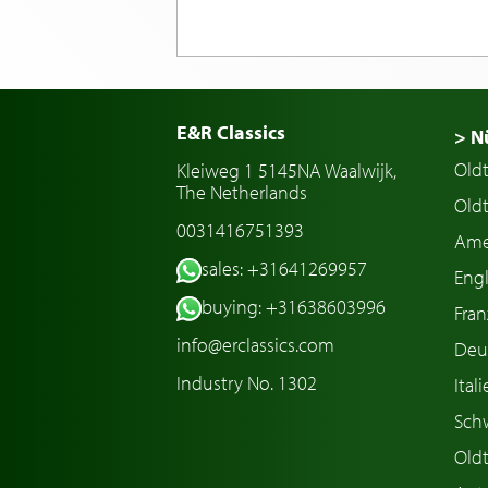
E&R Classics
> N
Old
Kleiweg 1 5145NA Waalwijk,
The Netherlands
Oldt
0031416751393
Ame
sales: +31641269957
Engl
buying: +31638603996
Fran
info@erclassics.com
Deu
Industry No. 1302
Ital
Sch
Old