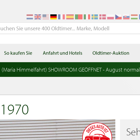
So kaufen Sie
Anfahrt und Hotels
Oldtimer-Auktion
t (Maria Himmelfahrt) SHOWROOM GEÖFFNET - August norma
 1970
Seh