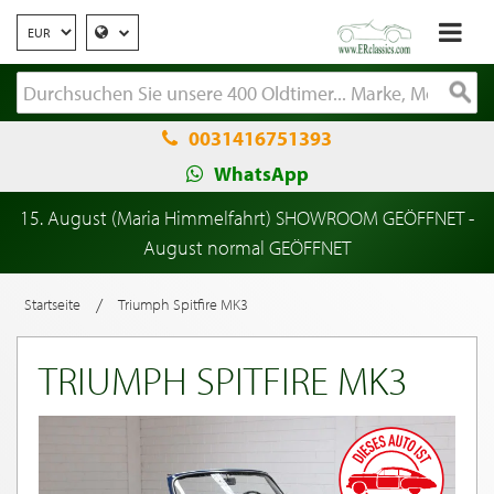
0031416751393
WhatsApp
15. August (Maria Himmelfahrt) SHOWROOM GEÖFFNET -
August normal GEÖFFNET
/
Startseite
Triumph Spitfire MK3
TRIUMPH SPITFIRE MK3