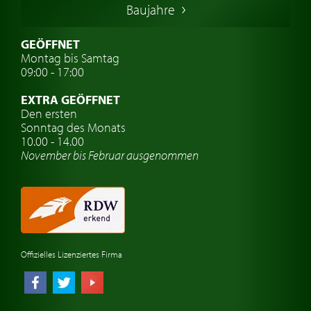
Baujahre
Schwedische Oldtimer
Oldtimer mit h-kennzeichen
GEÖFFNET
Montag bis Samtag
Auto Oldtimer Markt
09:00 - 17:00
Oldtimer Classic
EXTRA GEÖFFNET
Oldtimer-Versicherung
Den ersten
Sonntag des Monats
Oldtimer-Clubs
10.00 - 14.00
November bis Februar ausgenommen
Oldtimer-Reisen
Oldtimerwerkstatt
Automarken uhren
Offizielles Lizenziertes Firma