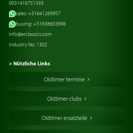
0031416751393
sales: +31641269957
buying: +31638603996
info@erclassics.com
Industry No. 1302
> Nützliche Links
Oldtimer Kaufen
Oldtimer termine
Oldtimers in Europa
Amerikanische Oldtimer
Oldtimer clubs
Englische Oldtimer
Französischer Oldtimer
Oldtimer ersatzteile
Deutsche Oldtimer
Italienische Oldtimer