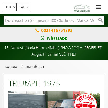
0031416751393
WhatsApp
15. August (Maria Himmelfahrt) SHOWROOM GEÖFFNET -
August normal GEÖFFNET
/
Startseite
Triumph 1975
TRIUMPH 1975