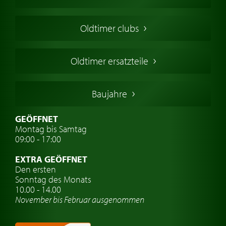
Oldtimers in Europa
Amerikanische Oldtimer
Oldtimer clubs
Englische Oldtimer
Französischer Oldtimer
Oldtimer ersatzteile
Deutsche Oldtimer
Italienische Oldtimer
Baujahre
Schwedische Oldtimer
Oldtimer mit h-kennzeichen
GEÖFFNET
Montag bis Samtag
Auto Oldtimer Markt
09:00 - 17:00
Oldtimer Classic
EXTRA GEÖFFNET
Oldtimer-Versicherung
Den ersten
Sonntag des Monats
Oldtimer-Clubs
10.00 - 14.00
November bis Februar ausgenommen
Oldtimer-Reisen
Oldtimerwerkstatt