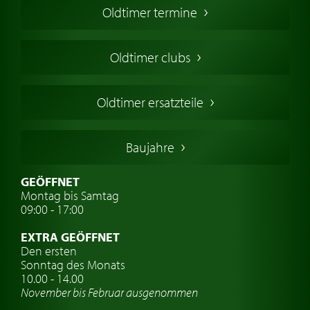
Oldtimer termine
Oldtimers in Europa
Amerikanische Oldtimer
Oldtimer clubs
Englische Oldtimer
Französischer Oldtimer
Oldtimer ersatzteile
Deutsche Oldtimer
Italienische Oldtimer
Baujahre
Schwedische Oldtimer
Oldtimer mit h-kennzeichen
GEÖFFNET
Montag bis Samtag
Auto Oldtimer Markt
09:00 - 17:00
Oldtimer Classic
EXTRA GEÖFFNET
Oldtimer-Versicherung
Den ersten
Sonntag des Monats
Oldtimer-Clubs
10.00 - 14.00
November bis Februar ausgenommen
Oldtimer-Reisen