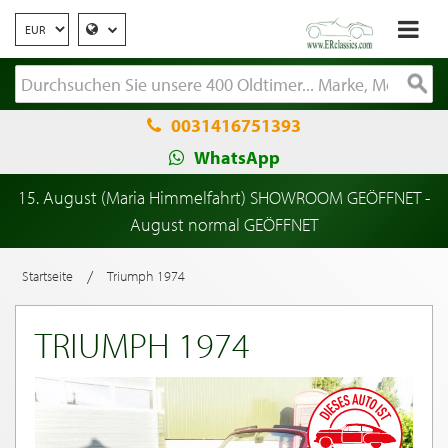
0031416751393
WhatsApp
15. August (Maria Himmelfahrt) SHOWROOM GEÖFFNET -
August normal GEÖFFNET
/
Startseite
Triumph 1974
TRIUMPH 1974