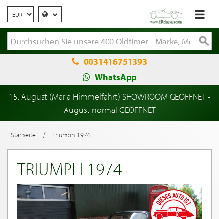
0031416751393
WhatsApp
15. August (Maria Himmelfahrt) SHOWROOM GEÖFFNET -
August normal GEÖFFNET
/
Startseite
Triumph 1974
TRIUMPH 1974