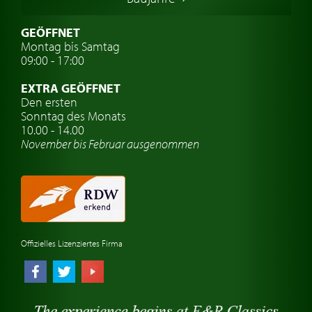
Schwedische Oldtimer
Oldtimer mit h-kennzeichen
GEÖFFNET
Montag bis Samtag
Auto Oldtimer Markt
09:00 - 17:00
Oldtimer Classic
EXTRA GEÖFFNET
Oldtimer-Versicherung
Den ersten
Sonntag des Monats
Oldtimer-Clubs
10.00 - 14.00
November bis Februar ausgenommen
Oldtimer-Reisen
Oldtimerwerkstatt
Automarken uhren
Offizielles Lizenziertes Firma