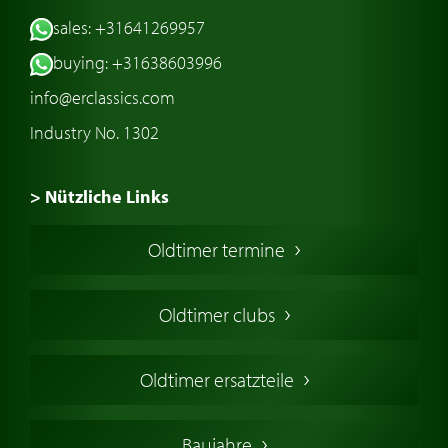
sales: +31641269957
buying: +31638603996
info@erclassics.com
Industry No. 1302
> Nützliche Links
Oldtimer Kaufen
Oldtimer termine
Oldtimers in Europa
Amerikanische Oldtimer
Oldtimer clubs
Englische Oldtimer
Französischer Oldtimer
Oldtimer ersatzteile
Deutsche Oldtimer
Italienische Oldtimer
Baujahre