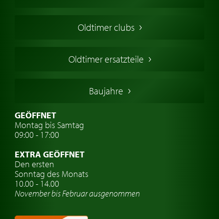
Oldtimers in Europa
Amerikanische Oldtimer
Oldtimer clubs
Englische Oldtimer
Französischer Oldtimer
Oldtimer ersatzteile
Deutsche Oldtimer
Italienische Oldtimer
Baujahre
Schwedische Oldtimer
Oldtimer mit h-kennzeichen
GEÖFFNET
Montag bis Samtag
Auto Oldtimer Markt
09:00 - 17:00
Oldtimer Classic
EXTRA GEÖFFNET
Oldtimer-Versicherung
Den ersten
Sonntag des Monats
Oldtimer-Clubs
10.00 - 14.00
November bis Februar ausgenommen
Oldtimer-Reisen
Oldtimerwerkstatt