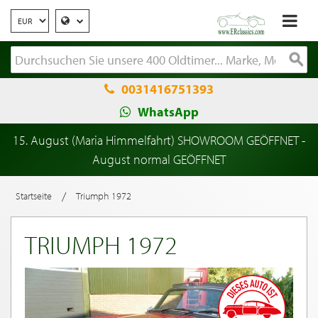
0031416751393
WhatsApp
15. August (Maria Himmelfahrt) SHOWROOM GEÖFFNET -
August normal GEÖFFNET
/
Startseite
Triumph 1972
TRIUMPH 1972