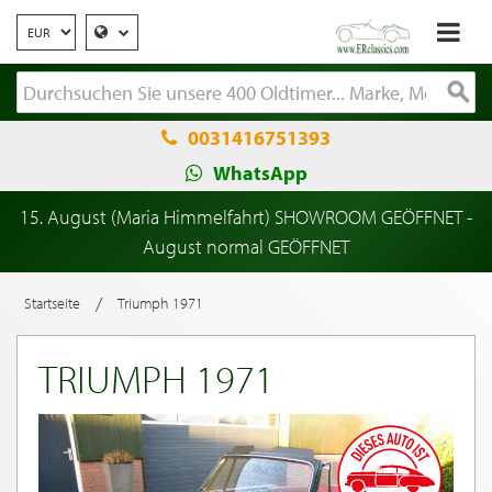
0031416751393
WhatsApp
15. August (Maria Himmelfahrt) SHOWROOM GEÖFFNET -
August normal GEÖFFNET
/
Startseite
Triumph 1971
TRIUMPH 1971