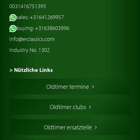
0031416751393
sales: +31641269957
buying: +31638603996
info@erclassics.com
Industry No. 1302
> Nützliche Links
Oldtimer Kaufen
Oldtimer termine
Oldtimers in Europa
Amerikanische Oldtimer
Oldtimer clubs
Englische Oldtimer
Französischer Oldtimer
Oldtimer ersatzteile
Deutsche Oldtimer