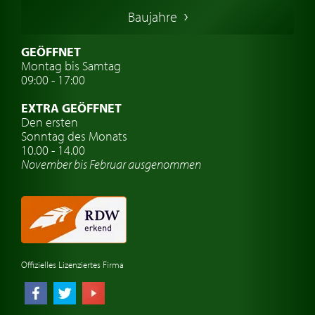
Italienische Oldtimer
Baujahre
Schwedische Oldtimer
Oldtimer mit h-kennzeichen
GEÖFFNET
Montag bis Samtag
Auto Oldtimer Markt
09:00 - 17:00
Oldtimer Classic
EXTRA GEÖFFNET
Oldtimer-Versicherung
Den ersten
Sonntag des Monats
Oldtimer-Clubs
10.00 - 14.00
November bis Februar ausgenommen
Oldtimer-Reisen
Oldtimerwerkstatt
Automarken uhren
Offizielles Lizenziertes Firma