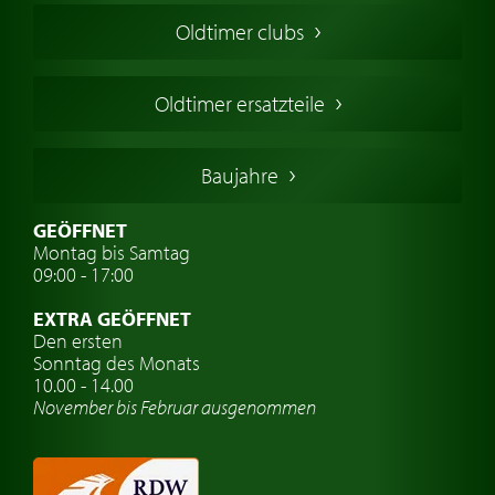
Amerikanische Oldtimer
Oldtimer clubs
Englische Oldtimer
Französischer Oldtimer
Oldtimer ersatzteile
Deutsche Oldtimer
Italienische Oldtimer
Baujahre
Schwedische Oldtimer
Oldtimer mit h-kennzeichen
GEÖFFNET
Montag bis Samtag
Auto Oldtimer Markt
09:00 - 17:00
Oldtimer Classic
EXTRA GEÖFFNET
Oldtimer-Versicherung
Den ersten
Sonntag des Monats
Oldtimer-Clubs
10.00 - 14.00
November bis Februar ausgenommen
Oldtimer-Reisen
Oldtimerwerkstatt
Automarken uhren