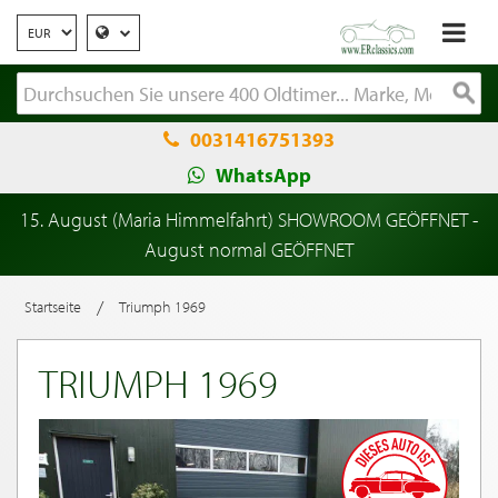
0031416751393
WhatsApp
15. August (Maria Himmelfahrt) SHOWROOM GEÖFFNET -
August normal GEÖFFNET
/
Startseite
Triumph 1969
TRIUMPH 1969