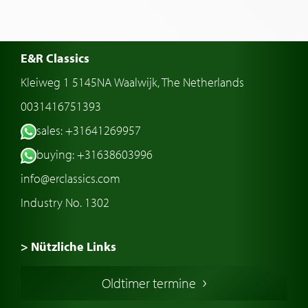
E&R Classics
Kleiweg 1 5145NA Waalwijk, The Netherlands
0031416751393
sales: +31641269957
buying: +31638603996
info@erclassics.com
Industry No. 1302
> Nützliche Links
Oldtimer Kaufen
Oldtimer termine
Oldtimers in Europa