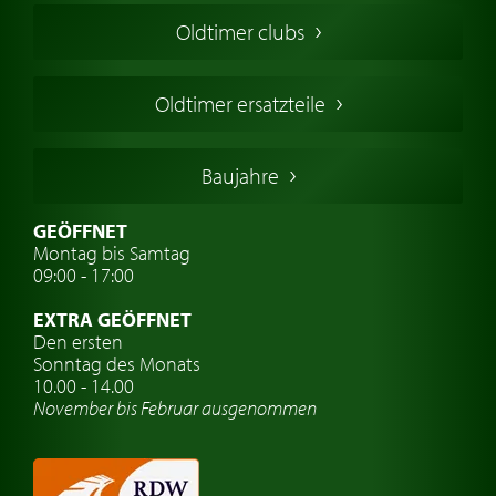
Amerikanische Oldtimer
Oldtimer clubs
Englische Oldtimer
Französischer Oldtimer
Oldtimer ersatzteile
Deutsche Oldtimer
Italienische Oldtimer
Baujahre
Schwedische Oldtimer
Oldtimer mit h-kennzeichen
GEÖFFNET
Montag bis Samtag
Auto Oldtimer Markt
09:00 - 17:00
Oldtimer Classic
EXTRA GEÖFFNET
Oldtimer-Versicherung
Den ersten
Sonntag des Monats
Oldtimer-Clubs
10.00 - 14.00
November bis Februar ausgenommen
Oldtimer-Reisen
Oldtimerwerkstatt
Automarken uhren