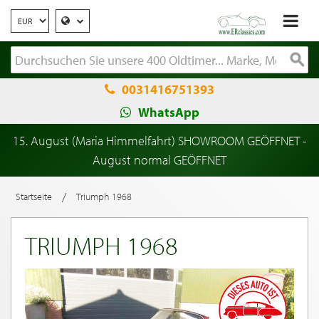
0031416751393
WhatsApp
15. August (Maria Himmelfahrt) SHOWROOM GEÖFFNET -
August normal GEÖFFNET
/
Startseite
Triumph 1968
TRIUMPH 1968