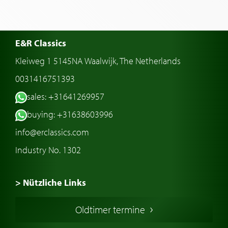
E&R Classics
Kleiweg 1 5145NA Waalwijk, The Netherlands
0031416751393
sales: +31641269957
buying: +31638603996
info@erclassics.com
Industry No. 1302
> Nützliche Links
Oldtimer Kaufen
Oldtimer termine
Oldtimers in Europa