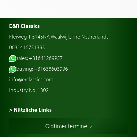
E&R Classics
Kleiweg 1 5145NA Waalwijk, The Netherlands
0031416751393
sales: +31641269957
buying: +31638603996
info@erclassics.com
Industry No. 1302
> Nützliche Links
Oldtimer Kaufen
Oldtimer termine
Oldtimers in Europa