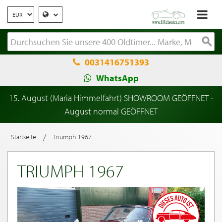
0031416751393
WhatsApp
15. August (Maria Himmelfahrt) SHOWROOM GEÖFFNET -
August normal GEÖFFNET
/
Startseite
Triumph 1967
TRIUMPH 1967