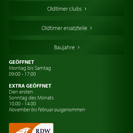
Amerikanische Oldtimer
Oldtimer clubs
Englische Oldtimer
Französischer Oldtimer
Oldtimer ersatzteile
Deutsche Oldtimer
Italienische Oldtimer
Baujahre
Schwedische Oldtimer
Oldtimer mit h-kennzeichen
GEÖFFNET
Montag bis Samtag
Auto Oldtimer Markt
09:00 - 17:00
Oldtimer Classic
EXTRA GEÖFFNET
Oldtimer-Versicherung
Den ersten
Sonntag des Monats
Oldtimer-Clubs
10.00 - 14.00
November bis Februar ausgenommen
Oldtimer-Reisen
Oldtimerwerkstatt
Automarken uhren