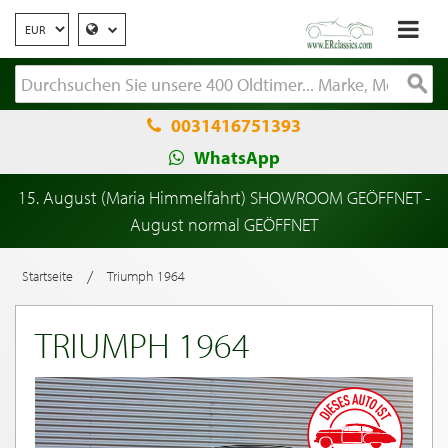
0031416751393
WhatsApp
15. August (Maria Himmelfahrt) SHOWROOM GEÖFFNET -
August normal GEÖFFNET
/
Startseite
Triumph 1964
TRIUMPH 1964