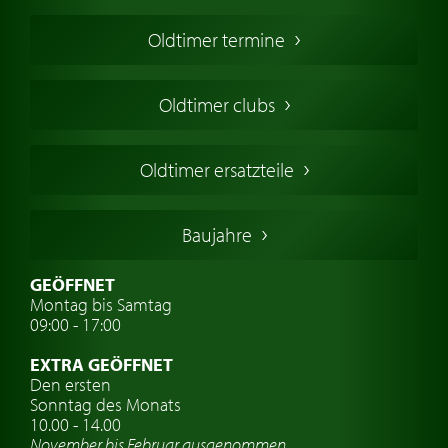
Oldtimer Kaufen
Oldtimer termine
Oldtimers in Europa
Amerikanische Oldtimer
Oldtimer clubs
Englische Oldtimer
Französischer Oldtimer
Oldtimer ersatzteile
Deutsche Oldtimer
Italienische Oldtimer
Baujahre
Schwedische Oldtimer
Oldtimer mit h-kennzeichen
GEÖFFNET
Montag bis Samtag
Auto Oldtimer Markt
09:00 - 17:00
Oldtimer Classic
EXTRA GEÖFFNET
Oldtimer-Versicherung
Den ersten
Sonntag des Monats
Oldtimer-Clubs
10.00 - 14.00
November bis Februar ausgenommen
Oldtimer-Reisen