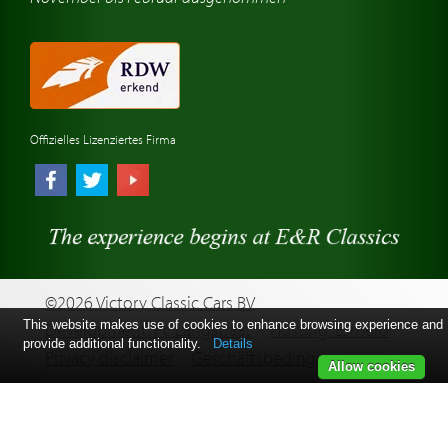
Oldtimerwerkstatt
Automarken uhren
Offizielles Lizenziertes Firma
©2026 Victory Classic Cars BV
This website makes use of cookies to enhance browsing experience and
Development: Pc Langstraat
Hosting: Esmero
provide additional functionality.
Details
Privacy disclaimer
Geschäftsbedingungen
Allow cookies