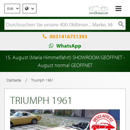
0031416751393
WhatsApp
15. August (Maria Himmelfahrt) SHOWROOM GEÖFFNET -
August normal GEÖFFNET
/
Startseite
Triumph 1961
TRIUMPH 1961