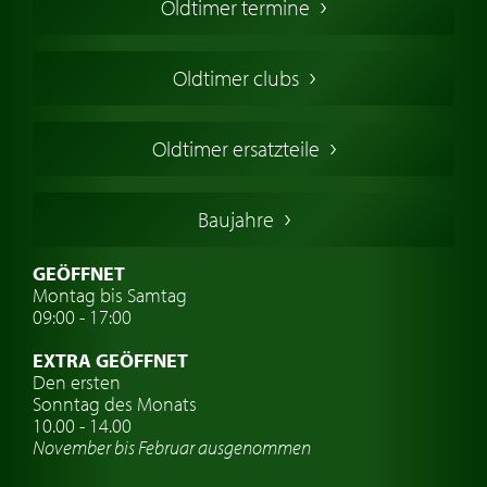
Oldtimer termine
Oldtimers in Europa
Amerikanische Oldtimer
Oldtimer clubs
Englische Oldtimer
Französischer Oldtimer
Oldtimer ersatzteile
Deutsche Oldtimer
Italienische Oldtimer
Baujahre
Schwedische Oldtimer
Oldtimer mit h-kennzeichen
GEÖFFNET
Montag bis Samtag
Auto Oldtimer Markt
09:00 - 17:00
Oldtimer Classic
EXTRA GEÖFFNET
Oldtimer-Versicherung
Den ersten
Sonntag des Monats
Oldtimer-Clubs
10.00 - 14.00
November bis Februar ausgenommen
Oldtimer-Reisen
Oldtimerwerkstatt