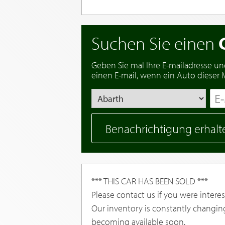
Suchen Sie einen
Geben Sie mal Ihre E-mailadresse un
einen E-mail, wenn ein Auto dieser Ma
Benachrichtigung erhalt
*** THIS CAR HAS BEEN SOLD ***
Please contact us if you were interest
Our inventory is constantly changin
becoming available soon.