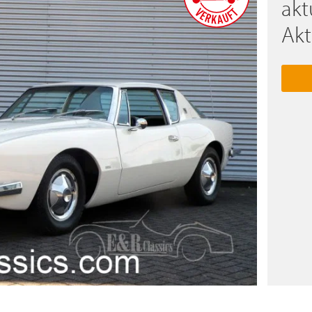
akt
Akt