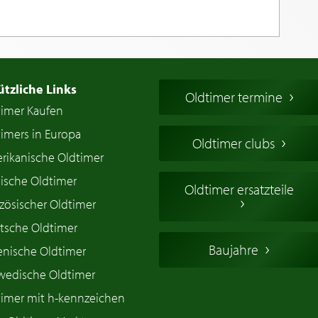
ützliche Links
Oldtimer termine
timer Kaufen
imers in Europa
Oldtimer clubs
rikanische Oldtimer
ische Oldtimer
Oldtimer ersatzteile
zösischer Oldtimer
tsche Oldtimer
Baujahre
ienische Oldtimer
wedische Oldtimer
timer mit h-kennzeichen