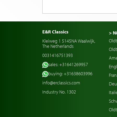
E&R Classics
> N
Old
Kleiweg 1 5145NA Waalwijk,
The Netherlands
Oldt
0031416751393
Ame
sales: +31641269957
Engl
buying: +31638603996
Fran
info@erclassics.com
Deu
Industry No. 1302
Ital
Sch
Old