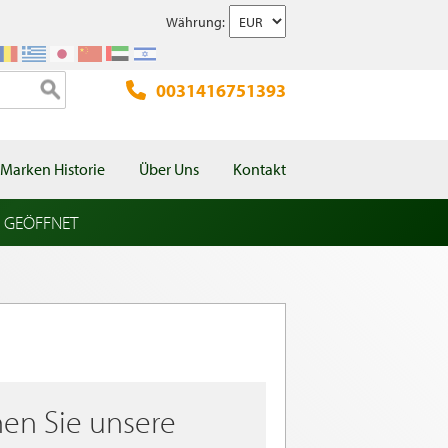
Währung:
0031416751393
Marken Historie
Über Uns
Kontakt
l GEÖFFNET
en Sie unsere