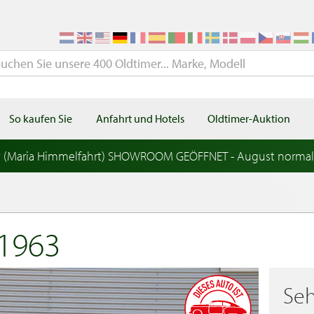
So kaufen Sie
Anfahrt und Hotels
Oldtimer-Auktion
t (Maria Himmelfahrt) SHOWROOM GEÖFFNET - August norma
1963
Seh