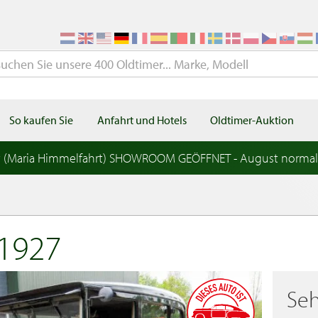
So kaufen Sie
Anfahrt und Hotels
Oldtimer-Auktion
t (Maria Himmelfahrt) SHOWROOM GEÖFFNET - August norma
1927
Seh