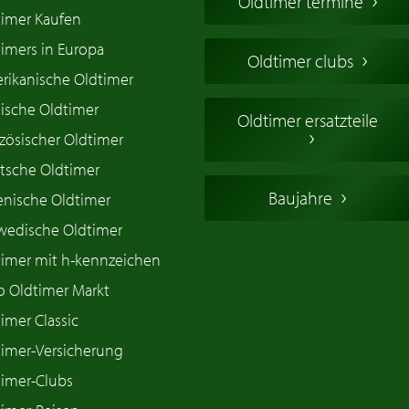
Oldtimer termine
timer Kaufen
imers in Europa
Oldtimer clubs
rikanische Oldtimer
ische Oldtimer
Oldtimer ersatzteile
zösischer Oldtimer
tsche Oldtimer
Baujahre
ienische Oldtimer
wedische Oldtimer
timer mit h-kennzeichen
o Oldtimer Markt
imer Classic
timer-Versicherung
timer-Clubs