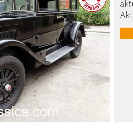
akt
Akt