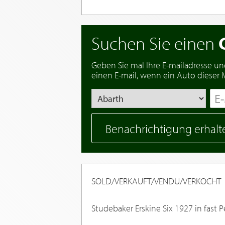
Suchen Sie einen
Geben Sie mal Ihre E-mailadresse un
einen E-mail, wenn ein Auto dieser Ma
Benachrichtigung erhalt
SOLD/VERKAUFT/VENDU/VERKOCHT
Studebaker Erskine Six 1927 in fast 