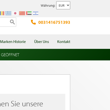
Währung:
0031416751393
Marken Historie
Über Uns
Kontakt
l GEÖFFNET
en Sie unsere