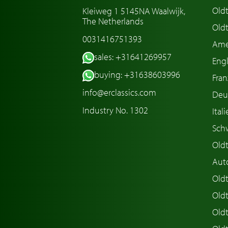
Old
Kleiweg 1 5145NA Waalwijk,
The Netherlands
Oldt
0031416751393
Ame
sales: +31641269957
Engl
buying: +31638603996
Fran
info@erclassics.com
Deu
Industry No. 1302
Ital
Sch
Old
Aut
Oldt
Old
Old