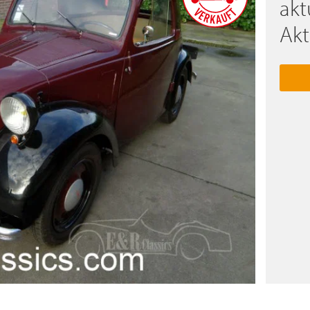
akt
Akt