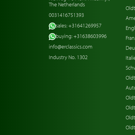
The Netherlands
Oldt
0031416751393
Ame
sales: +31641269957
Engl
buying: +31638603996
Fran
info@erclassics.com
Deu
Industry No. 1302
Ital
Sch
Old
Aut
Oldt
Old
Old
Old