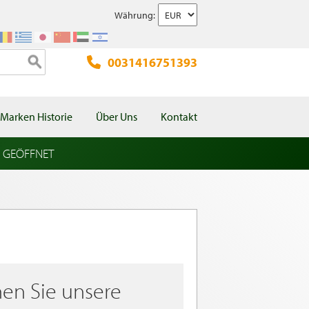
Währung:
0031416751393
Marken Historie
Über Uns
Kontakt
l GEÖFFNET
en Sie unsere