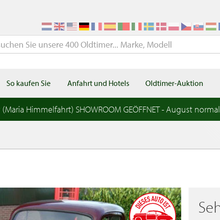
So kaufen Sie
Anfahrt und Hotels
Oldtimer-Auktion
t (Maria Himmelfahrt) SHOWROOM GEÖFFNET - August norma
Seh