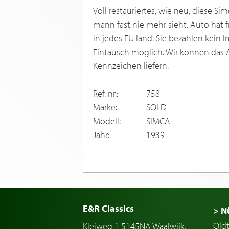
Voll restauriertes, wie neu, diese S
mann fast nie mehr sieht. Auto hat f
in jedes EU land. Sie bezahlen kein 
Eintausch moglich. Wir konnen das 
Kennzeichen liefern.
Ref. nr.:
758
Marke:
SOLD
Modell:
SIMCA
Jahr:
1939
E&R Classics
> N
Old
Kleiweg 1 5145NA Waalwijk,