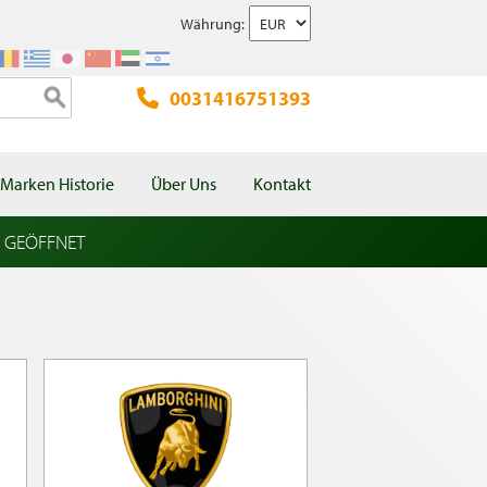
Währung:
0031416751393
Marken Historie
Über Uns
Kontakt
l GEÖFFNET