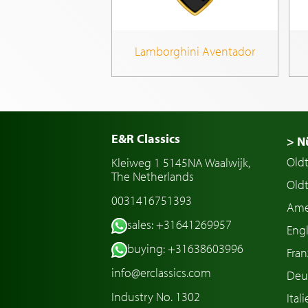
Lamborghini Aventador
E&R Classics
> N
Old
Kleiweg 1 5145NA Waalwijk,
The Netherlands
Oldt
0031416751393
Ame
sales: +31641269957
Engl
buying: +31638603996
Fran
info@erclassics.com
Deu
Industry No. 1302
Ital