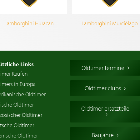
Lamborghini Huracan
Lamborghini Murciélago
ützliche Links
Oldtimer termine
timer Kaufen
imers in Europa
Oldtimer clubs
rikanische Oldtimer
ische Oldtimer
Oldtimer ersatzteile
zösischer Oldtimer
tsche Oldtimer
Baujahre
ienische Oldtimer