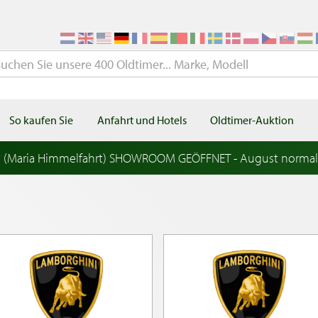
So kaufen Sie
Anfahrt und Hotels
Oldtimer-Auktion
t (Maria Himmelfahrt) SHOWROOM GEÖFFNET - August norma