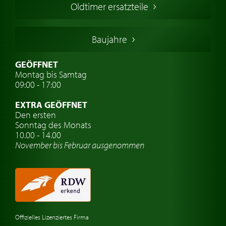
Oldtimer ersatzteile
Deutsche Oldtimer
Italienische Oldtimer
Baujahre
Schwedische Oldtimer
Oldtimer mit h-kennzeichen
GEÖFFNET
Montag bis Samtag
Auto Oldtimer Markt
09:00 - 17:00
Oldtimer Classic
EXTRA GEÖFFNET
Oldtimer-Versicherung
Den ersten
Sonntag des Monats
Oldtimer-Clubs
10.00 - 14.00
November bis Februar ausgenommen
Oldtimer-Reisen
Oldtimerwerkstatt
Automarken uhren
Offizielles Lizenziertes Firma