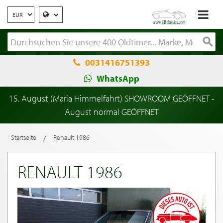
0031416751393
WhatsApp
15. August (Maria Himmelfahrt) SHOWROOM GEÖFFNET -
August normal GEÖFFNET
/
Startseite
Renault 1986
RENAULT 1986