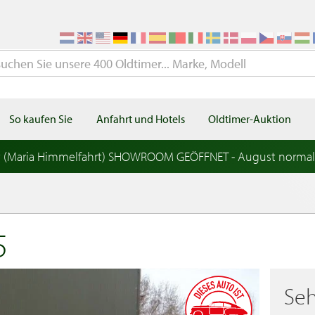
So kaufen Sie
Anfahrt und Hotels
Oldtimer-Auktion
t (Maria Himmelfahrt) SHOWROOM GEÖFFNET - August norma
5
Seh