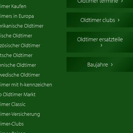
Oldtimer termine
timer Kaufen
imers in Europa
Oldtimer clubs
rikanische Oldtimer
ische Oldtimer
Oldtimer ersatzteile
zösischer Oldtimer
tsche Oldtimer
Baujahre
ienische Oldtimer
wedische Oldtimer
timer mit h-kennzeichen
o Oldtimer Markt
imer Classic
timer-Versicherung
timer-Clubs