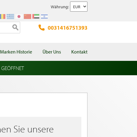
Währung:
0031416751393
Marken Historie
Über Uns
Kontakt
l GEÖFFNET
en Sie unsere