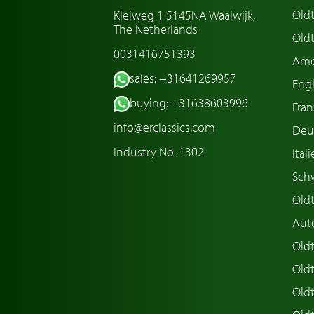
Old
Kleiweg 1 5145NA Waalwijk,
The Netherlands
Oldt
0031416751393
Ame
sales: +31641269957
Engl
buying: +31638603996
Fran
info@erclassics.com
Deu
Industry No. 1302
Ital
Sch
Old
Aut
Oldt
Old
Old