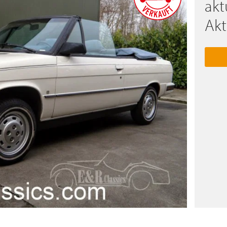
akt
Akt