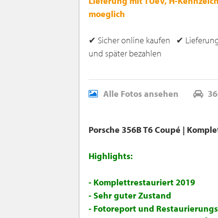
Lieferung mit TUeV, H-Kennzeic
moeglich
✔ Sicher online kaufen ✔ Lieferung
und später bezahlen
Alle Fotos ansehen
36
Porsche 356B T6 Coupé | Komplet
Highlights:
- Komplettrestauriert 2019
- Sehr guter Zustand
- Fotoreport und Restaurierun