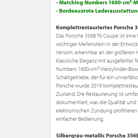
- Matching Numbers 1600-cm³-Mo
- Bordeauxrote Lederausstattu
Komplettrestauriertes Porsche 
Das Porsche 356B T6 Coupé ist eine
wichtiger Meilenstein in der Entwic
Version, erkennbar an der größeren 
klassische Eleganz mit ausgefeilter 
Numbers 1600-cm³-Vierzylinder-Box
Schaltgetriebe, der für ein unverfäl
Porsche wurde 2019 komplettrestaur
Zustand. Die Restaurierung ist um
dokumentiert, was die Qualität und S
elektronischen Zündung profitieren
einfacher Bedienung.
Silbergrau-metallic Porsche 35