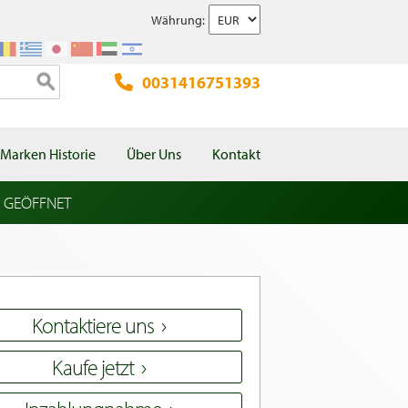
Währung:
0031416751393
Marken Historie
Über Uns
Kontakt
l GEÖFFNET
Kontaktiere uns
Kaufe jetzt