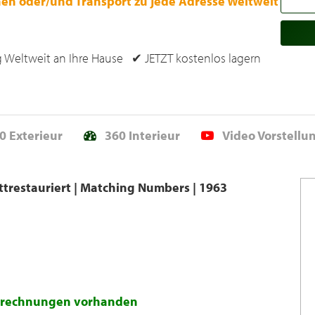
hen oder/und Transport zu jede Adresse Weltweit
 Weltweit an Ihre Hause ✔ JETZT kostenlos lagern
0 Exterieur
360 Interieur
Video Vorstellu
trestauriert | Matching Numbers | 1963
gsrechnungen vorhanden