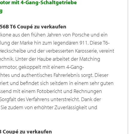
tor mit 4-Gang-Schaltgetriebe
ng
356B T6 Coupé zu verkaufen
 Ikone aus den frühen Jahren von Porsche und ein
klung der Marke hin zum legendären 911. Diese T6-
Heckscheibe und der verbesserten Karosserie, vereint
Technik. Unter der Haube arbeitet der Matching
ermotor, gekoppelt mit einem 4-Gang-
schtes und authentisches Fahrerlebnis sorgt. Dieser
iert und befindet sich seitdem in einem sehr guten
fassend mit einem Fotobericht und Rechnungen
orgfalt des Verfahrens unterstreicht. Dank der
 Sie zudem von erhöhter Zuverlässigkeit und
6B Coupé zu verkaufen