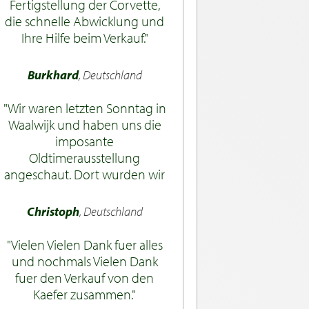
Fertigstellung der Corvette,
die schnelle Abwicklung und
Ihre Hilfe beim Verkauf.
Burkhard
, Deutschland
Wir waren letzten Sonntag in
Waalwijk und haben uns die
imposante
Oldtimerausstellung
angeschaut. Dort wurden wir
sehr freundlich von Lars v.
Dongen empfangen. Wir
Christoph
, Deutschland
waren zwar vor den offiziellen
Öffnungszeiten da, bekamen
Vielen Vielen Dank fuer alles
aber trotzdem sofort einen
und nochmals Vielen Dank
Kaffee angeboten. Lars zeigte
fuer den Verkauf von den
uns die ganze Ausstellung,
Kaefer zusammen.
war dabei sehr