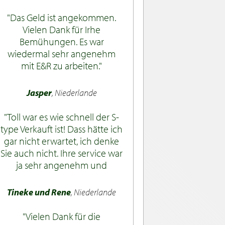
Qualität der Restaurierung des
Autos, noch einmal herzlichen
Das Geld ist angekommen.
Glückwunsch. Wir haben eine
Vielen Dank für Irhe
Person getroffen, die in
Bemühungen. Es war
Pludual lebt und vor 5 Jahren
wiedermal sehr angenehm
einen MGB gekauft hat; Er ist
mit E&R zu arbeiten.
auch sehr zufrieden.
Jasper
, Niederlande
Toll war es wie schnell der S-
type Verkauft ist! Dass hätte ich
gar nicht erwartet, ich denke
Sie auch nicht. Ihre service war
ja sehr angenehm und
Korrekt. Vielen dank !
Tineke und Rene
, Niederlande
Vielen Dank für die