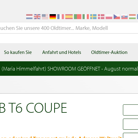
So kaufen Sie
Anfahrt und Hotels
Oldtimer-Auktion
t (Maria Himmelfahrt) SHOWROOM GEÖFFNET - August norma
B T6 COUPE