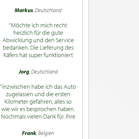
zuvorkommend und nie
Markus
, Deutschland
aufdringlich. So habe ich mich
spontan zu einem Kauf
Möchte ich mich recht
entschlossen.
herzlich für die gute
Komplikationslos wurde mein
Abwicklung und den Service
MG in Zahlung genommen.
bedanken. Die Lieferung des
Ich fühlte mich nie
Käfers hat super funktioniert
übervorteilt und freue mich
und wir haben viel Freude an
auf mein (neues) Auto. Mein
dem Fahrzeug.
Jorg
, Deutschland
Dank gilt ER und vor allem Lars
v. Dongen.
inzwischen habe ich das Auto
zugelassen und die ersten
Kilometer gefahren, alles so
wie wir es besprochen haben.
Nochmals vielen Dank für. Ihre
Unterstützung. Ich kann
Erclassics uneingeschränkt
Frank
, Belgien
empfehlen, war ursprünglich