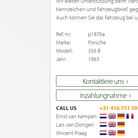
Wir bieten Unterstützung beim Transp
Kennzeichen und Fahrzeugbrief, gege
Auch können Sie das Fahrzeug bei un
Ref. nr.:
p1876a
Marke:
Porsche
Modell:
356 B
Jahr:
1963
Kontaktiere uns
Inzahlungnahme
CALL US
+31 416 751 39
Ernst van Kempen
Lars van Dongen
Vincent Praag