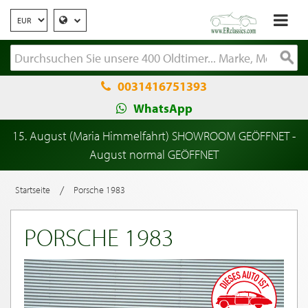
0031416751393
WhatsApp
15. August (Maria Himmelfahrt) SHOWROOM GEÖFFNET -
August normal GEÖFFNET
/
Startseite
Porsche 1983
PORSCHE 1983