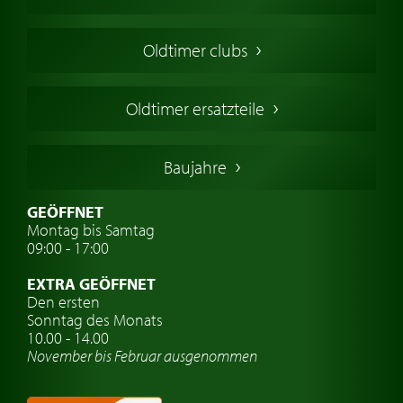
Oldtimers in Europa
Amerikanische Oldtimer
Oldtimer clubs
Englische Oldtimer
Französischer Oldtimer
Oldtimer ersatzteile
Deutsche Oldtimer
Italienische Oldtimer
Baujahre
Schwedische Oldtimer
Oldtimer mit h-kennzeichen
GEÖFFNET
Montag bis Samtag
Auto Oldtimer Markt
09:00 - 17:00
Oldtimer Classic
EXTRA GEÖFFNET
Oldtimer-Versicherung
Den ersten
Sonntag des Monats
Oldtimer-Clubs
10.00 - 14.00
November bis Februar ausgenommen
Oldtimer-Reisen
Oldtimerwerkstatt