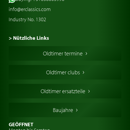
info@erclassics.com
Industry No. 1302
> Nützliche Links
Oldtimer Kaufen
Oldtimer termine
Oldtimers in Europa
Amerikanische Oldtimer
Oldtimer clubs
Englische Oldtimer
Französischer Oldtimer
Oldtimer ersatzteile
Deutsche Oldtimer
Italienische Oldtimer
Baujahre
Schwedische Oldtimer
Oldtimer mit h-kennzeichen
GEÖFFNET