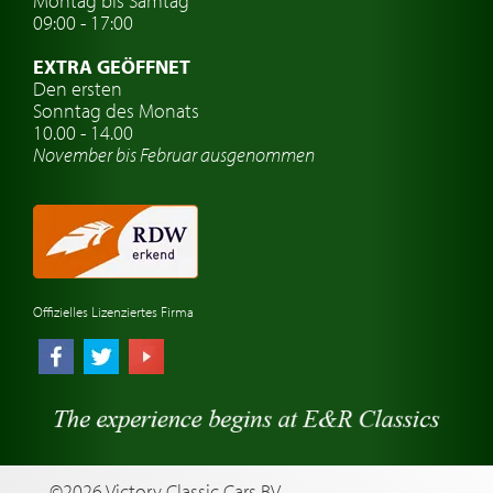
Montag bis Samtag
Auto Oldtimer Markt
09:00 - 17:00
Oldtimer Classic
EXTRA GEÖFFNET
Oldtimer-Versicherung
Den ersten
Sonntag des Monats
Oldtimer-Clubs
10.00 - 14.00
November bis Februar ausgenommen
Oldtimer-Reisen
Oldtimerwerkstatt
Automarken uhren
Offizielles Lizenziertes Firma
©2026 Victory Classic Cars BV