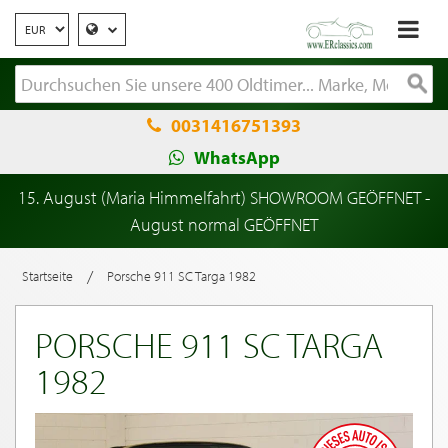
0031416751393
WhatsApp
15. August (Maria Himmelfahrt) SHOWROOM GEÖFFNET -
August normal GEÖFFNET
/
Startseite
Porsche 911 SC Targa 1982
PORSCHE 911 SC TARGA
1982