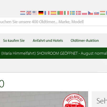
So kaufen Sie
Anfahrt und Hotels
Oldtimer-Auktion
t (Maria Himmelfahrt) SHOWROOM GEÖFFNET - August norma
0
Seh