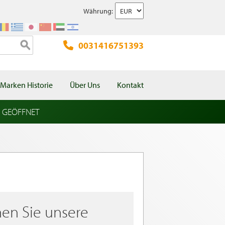
Währung:
0031416751393
Marken Historie
Über Uns
Kontakt
l GEÖFFNET
en Sie unsere