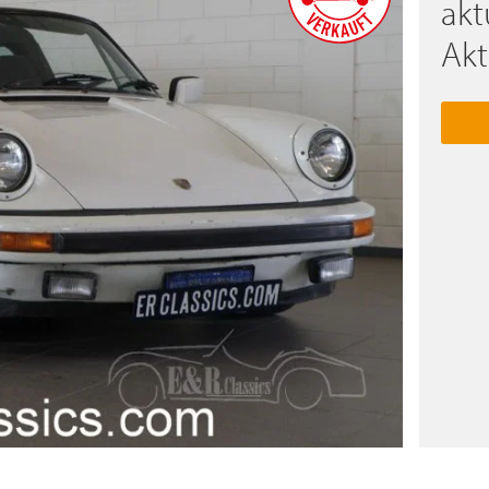
akt
Akt