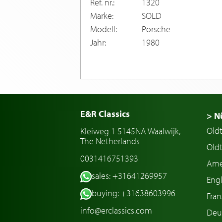
Ref. nr.:
1320
Marke:
SOLD
Modell:
Porsche
Jahr:
1980
E&R Classics
> N
Old
Kleiweg 1 5145NA Waalwijk,
The Netherlands
Oldt
0031416751393
Ame
sales: +31641269957
Engl
buying: +31638603996
Fran
info@erclassics.com
Deu