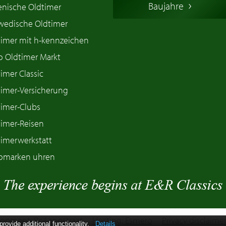
Baujahre
ienische Oldtimer
wedische Oldtimer
timer mit h-kennzeichen
o Oldtimer Markt
imer Classic
timer-Versicherung
timer-Clubs
timer-Reisen
timerwerkstatt
omarken uhren
opment: Pc Langstraat
Hosting: Esmero
Privacy disclaime
ovide additional functionality.
Details