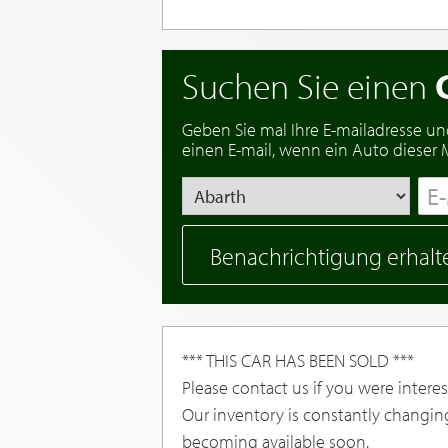
Suchen Sie einen
Geben Sie mal Ihre E-mailadresse un
einen E-mail, wenn ein Auto dieser Ma
Benachrichtigung erhalt
*** THIS CAR HAS BEEN SOLD ***
Please contact us if you were interest
Our inventory is constantly changin
becoming available soon.