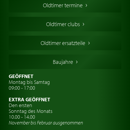
Oldtimer termine
Oldtimers in Europa
Amerikanische Oldtimer
Oldtimer clubs
Englische Oldtimer
Französischer Oldtimer
Oldtimer ersatzteile
Deutsche Oldtimer
Italienische Oldtimer
Baujahre
Schwedische Oldtimer
Oldtimer mit h-kennzeichen
GEÖFFNET
Montag bis Samtag
Auto Oldtimer Markt
09:00 - 17:00
Oldtimer Classic
EXTRA GEÖFFNET
Oldtimer-Versicherung
Den ersten
Sonntag des Monats
Oldtimer-Clubs
10.00 - 14.00
November bis Februar ausgenommen
Oldtimer-Reisen