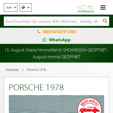
0031416751393
WhatsApp
15. August (Maria Himmelfahrt) SHOWROOM GEÖFFNET -
August normal GEÖFFNET
/
Startseite
Porsche 1978
PORSCHE 1978