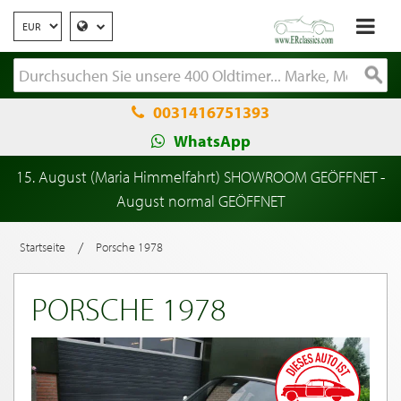
0031416751393
WhatsApp
15. August (Maria Himmelfahrt) SHOWROOM GEÖFFNET -
August normal GEÖFFNET
/
Startseite
Porsche 1978
PORSCHE 1978