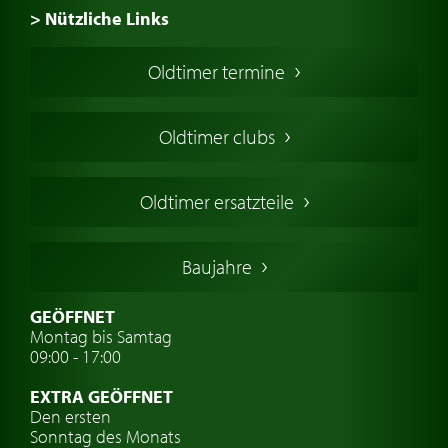
> Nützliche Links
Oldtimer Kaufen
Oldtimer termine
Oldtimers in Europa
Amerikanische Oldtimer
Oldtimer clubs
Englische Oldtimer
Französischer Oldtimer
Oldtimer ersatzteile
Deutsche Oldtimer
Italienische Oldtimer
Baujahre
Schwedische Oldtimer
Oldtimer mit h-kennzeichen
GEÖFFNET
Montag bis Samtag
Auto Oldtimer Markt
09:00 - 17:00
Oldtimer Classic
EXTRA GEÖFFNET
Oldtimer-Versicherung
Den ersten
Sonntag des Monats
Oldtimer-Clubs