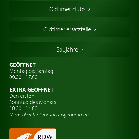
Amerikanische Oldtimer
Oldtimer clubs
Englische Oldtimer
Französischer Oldtimer
Oldtimer ersatzteile
Deutsche Oldtimer
Italienische Oldtimer
Baujahre
Schwedische Oldtimer
Oldtimer mit h-kennzeichen
GEÖFFNET
Montag bis Samtag
Auto Oldtimer Markt
09:00 - 17:00
Oldtimer Classic
EXTRA GEÖFFNET
Oldtimer-Versicherung
Den ersten
Sonntag des Monats
Oldtimer-Clubs
10.00 - 14.00
November bis Februar ausgenommen
Oldtimer-Reisen
Oldtimerwerkstatt
Automarken uhren