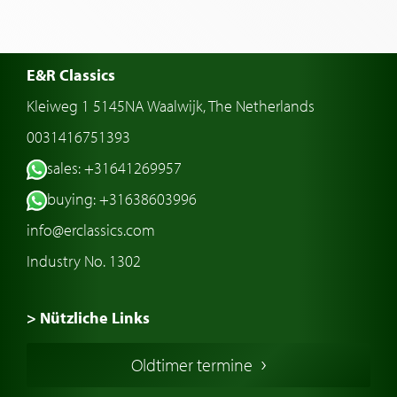
E&R Classics
Kleiweg 1 5145NA Waalwijk, The Netherlands
0031416751393
sales: +31641269957
buying: +31638603996
info@erclassics.com
Industry No. 1302
> Nützliche Links
Oldtimer Kaufen
Oldtimer termine
Oldtimers in Europa