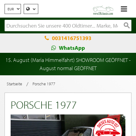
0031416751393
WhatsApp
15. August (Maria Himmelfahrt) SHOWROOM GEÖFFNET -
August normal GEÖFFNET
/
Startseite
Porsche 1977
PORSCHE 1977