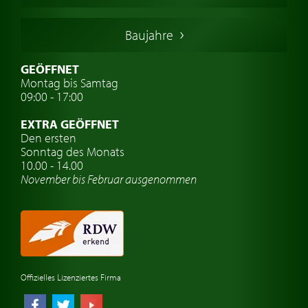
Italienische Oldtimer
Baujahre
Schwedische Oldtimer
Oldtimer mit h-kennzeichen
GEÖFFNET
Montag bis Samtag
Auto Oldtimer Markt
09:00 - 17:00
Oldtimer Classic
EXTRA GEÖFFNET
Oldtimer-Versicherung
Den ersten
Sonntag des Monats
Oldtimer-Clubs
10.00 - 14.00
November bis Februar ausgenommen
Oldtimer-Reisen
Oldtimerwerkstatt
Automarken uhren
Offizielles Lizenziertes Firma