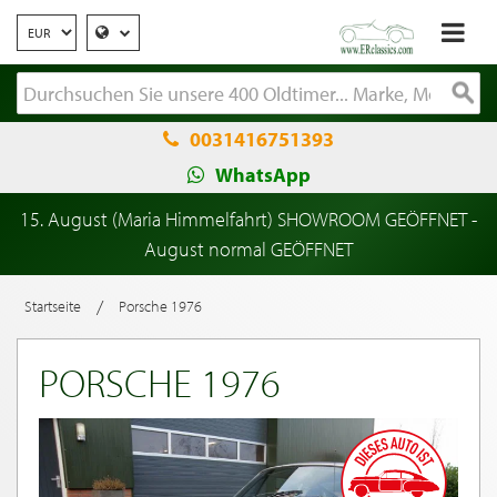
0031416751393
WhatsApp
15. August (Maria Himmelfahrt) SHOWROOM GEÖFFNET -
August normal GEÖFFNET
/
Startseite
Porsche 1976
PORSCHE 1976