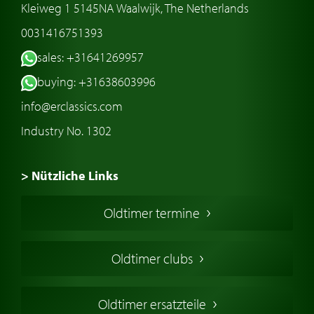
Kleiweg 1 5145NA Waalwijk, The Netherlands
0031416751393
sales: +31641269957
buying: +31638603996
info@erclassics.com
Industry No. 1302
> Nützliche Links
Oldtimer Kaufen
Oldtimer termine
Oldtimers in Europa
Amerikanische Oldtimer
Oldtimer clubs
Englische Oldtimer
Französischer Oldtimer
Oldtimer ersatzteile
Deutsche Oldtimer