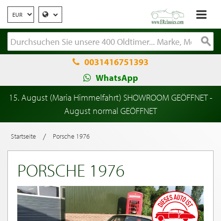
0031416751393
WhatsApp
15. August (Maria Himmelfahrt) SHOWROOM GEÖFFNET -
August normal GEÖFFNET
/
Startseite
Porsche 1976
PORSCHE 1976