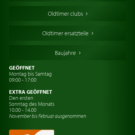
Amerikanische Oldtimer
Oldtimer clubs
Englische Oldtimer
Französischer Oldtimer
Oldtimer ersatzteile
Deutsche Oldtimer
Italienische Oldtimer
Baujahre
Schwedische Oldtimer
Oldtimer mit h-kennzeichen
GEÖFFNET
Montag bis Samtag
Auto Oldtimer Markt
09:00 - 17:00
Oldtimer Classic
EXTRA GEÖFFNET
Oldtimer-Versicherung
Den ersten
Sonntag des Monats
Oldtimer-Clubs
10.00 - 14.00
November bis Februar ausgenommen
Oldtimer-Reisen
Oldtimerwerkstatt