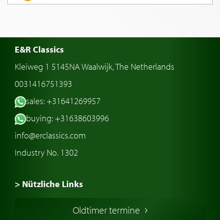
E&R Classics
Kleiweg 1 5145NA Waalwijk, The Netherlands
0031416751393
sales: +31641269957
buying: +31638603996
info@erclassics.com
Industry No. 1302
> Nützliche Links
Oldtimer Kaufen
Oldtimer termine
Oldtimers in Europa