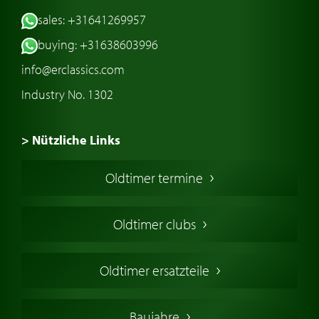
sales: +31641269957
buying: +31638603996
info@erclassics.com
Industry No. 1302
> Nützliche Links
Oldtimer Kaufen
Oldtimer termine
Oldtimers in Europa
Amerikanische Oldtimer
Oldtimer clubs
Englische Oldtimer
Französischer Oldtimer
Oldtimer ersatzteile
Deutsche Oldtimer
Italienische Oldtimer
Baujahre