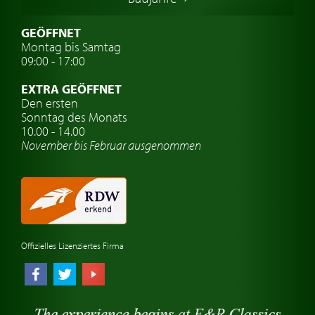
Schwedische Oldtimer
Oldtimer mit h-kennzeichen
GEÖFFNET
Montag bis Samtag
Auto Oldtimer Markt
09:00 - 17:00
Oldtimer Classic
EXTRA GEÖFFNET
Oldtimer-Versicherung
Den ersten
Sonntag des Monats
Oldtimer-Clubs
10.00 - 14.00
November bis Februar ausgenommen
Oldtimer-Reisen
Oldtimerwerkstatt
Automarken uhren
Offizielles Lizenziertes Firma