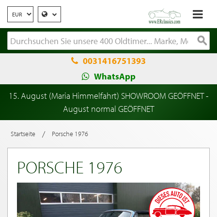
0031416751393
WhatsApp
15. August (Maria Himmelfahrt) SHOWROOM GEÖFFNET -
August normal GEÖFFNET
/
Startseite
Porsche 1976
PORSCHE 1976