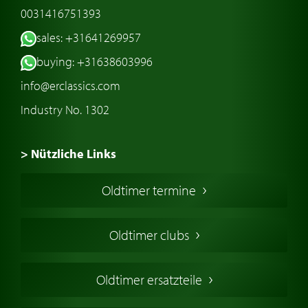
0031416751393
sales: +31641269957
buying: +31638603996
info@erclassics.com
Industry No. 1302
> Nützliche Links
Oldtimer Kaufen
Oldtimer termine
Oldtimers in Europa
Amerikanische Oldtimer
Oldtimer clubs
Englische Oldtimer
Französischer Oldtimer
Oldtimer ersatzteile
Deutsche Oldtimer