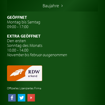
Italienische Oldtimer
Baujahre
Schwedische Oldtimer
Oldtimer mit h-kennzeichen
GEÖFFNET
Montag bis Samtag
Auto Oldtimer Markt
09:00 - 17:00
Oldtimer Classic
EXTRA GEÖFFNET
Oldtimer-Versicherung
Den ersten
Sonntag des Monats
Oldtimer-Clubs
10.00 - 14.00
November bis Februar ausgenommen
Oldtimer-Reisen
Oldtimerwerkstatt
Automarken uhren
Offizielles Lizenziertes Firma