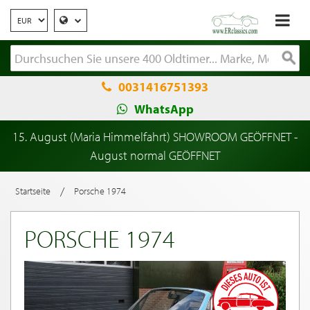
0031416751393
WhatsApp
15. August (Maria Himmelfahrt) SHOWROOM GEÖFFNET -
August normal GEÖFFNET
/
Startseite
Porsche 1974
PORSCHE 1974