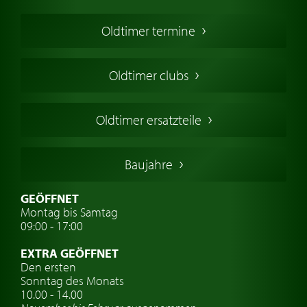
Oldtimer Kaufen
Oldtimer termine
Oldtimers in Europa
Amerikanische Oldtimer
Oldtimer clubs
Englische Oldtimer
Französischer Oldtimer
Oldtimer ersatzteile
Deutsche Oldtimer
Italienische Oldtimer
Baujahre
Schwedische Oldtimer
Oldtimer mit h-kennzeichen
GEÖFFNET
Montag bis Samtag
Auto Oldtimer Markt
09:00 - 17:00
Oldtimer Classic
EXTRA GEÖFFNET
Oldtimer-Versicherung
Den ersten
Sonntag des Monats
Oldtimer-Clubs
10.00 - 14.00