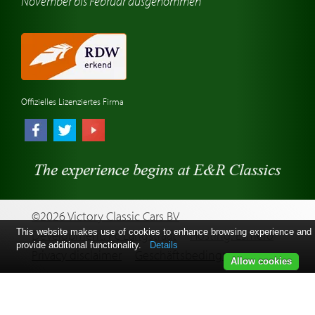
November bis Februar ausgenommen
Oldtimer-Reisen
Oldtimerwerkstatt
Automarken uhren
Offizielles Lizenziertes Firma
©2026 Victory Classic Cars BV
This website makes use of cookies to enhance browsing experience and
Development: Pc Langstraat
Hosting: Esmero
provide additional functionality.
Details
Privacy disclaimer
Geschäftsbedingungen
Allow cookies