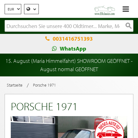
0031416751393
WhatsApp
15. August (Maria Himmelfahrt) SHOWROOM GEÖFFNET -
August normal GEÖFFNET
/
Startseite
Porsche 1971
PORSCHE 1971