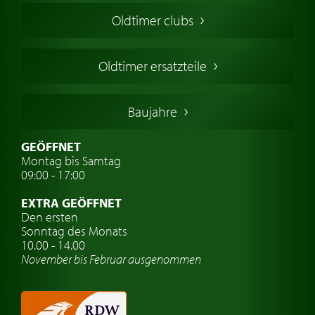
Amerikanische Oldtimer
Oldtimer clubs
Englische Oldtimer
Französischer Oldtimer
Oldtimer ersatzteile
Deutsche Oldtimer
Italienische Oldtimer
Baujahre
Schwedische Oldtimer
Oldtimer mit h-kennzeichen
GEÖFFNET
Montag bis Samtag
Auto Oldtimer Markt
09:00 - 17:00
Oldtimer Classic
EXTRA GEÖFFNET
Oldtimer-Versicherung
Den ersten
Sonntag des Monats
Oldtimer-Clubs
10.00 - 14.00
November bis Februar ausgenommen
Oldtimer-Reisen
Oldtimerwerkstatt
Automarken uhren