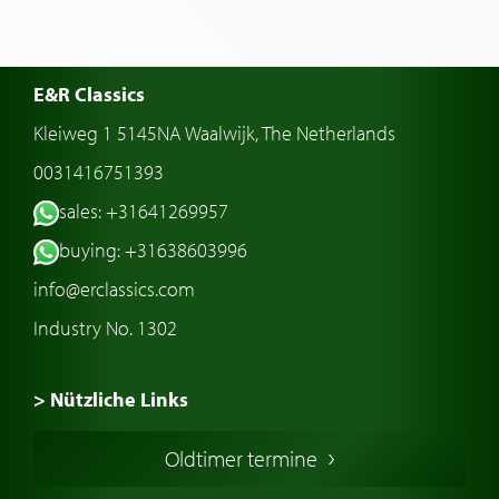
E&R Classics
Kleiweg 1 5145NA Waalwijk, The Netherlands
0031416751393
sales: +31641269957
buying: +31638603996
info@erclassics.com
Industry No. 1302
> Nützliche Links
Oldtimer Kaufen
Oldtimer termine
Oldtimers in Europa