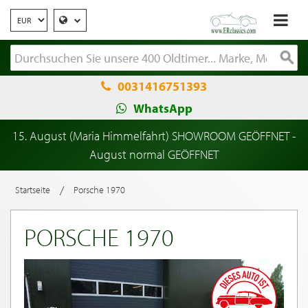
0031416751393
WhatsApp
15. August (Maria Himmelfahrt) SHOWROOM GEÖFFNET -
August normal GEÖFFNET
/
Startseite
Porsche 1970
PORSCHE 1970