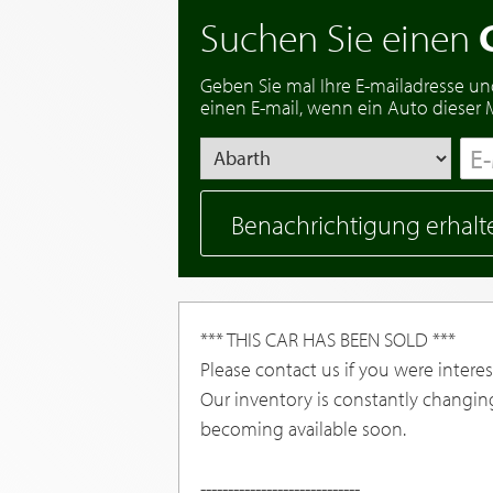
Suchen Sie einen
Geben Sie mal Ihre E-mailadresse un
einen E-mail, wenn ein Auto dieser Ma
Benachrichtigung erhalt
*** THIS CAR HAS BEEN SOLD ***
Please contact us if you were interest
Our inventory is constantly changin
becoming available soon.
-----------------------------