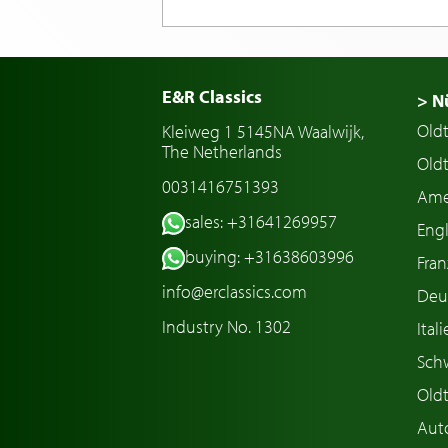
E&R Classics
> N
Old
Kleiweg 1 5145NA Waalwijk,
The Netherlands
Oldt
0031416751393
Ame
sales: +31641269957
Engl
buying: +31638603996
Fran
info@erclassics.com
Deu
Industry No. 1302
Ital
Sch
Old
Aut