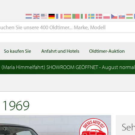
So kaufen Sie
Anfahrt und Hotels
Oldtimer-Auktion
t (Maria Himmelfahrt) SHOWROOM GEÖFFNET - August norma
 1969
Seh