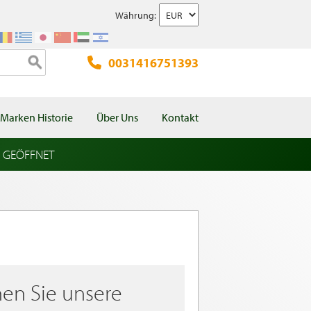
Währung:
0031416751393
Marken Historie
Über Uns
Kontakt
l GEÖFFNET
en Sie unsere