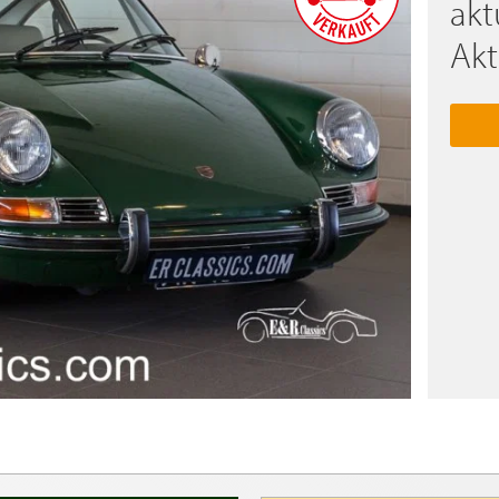
akt
Akt