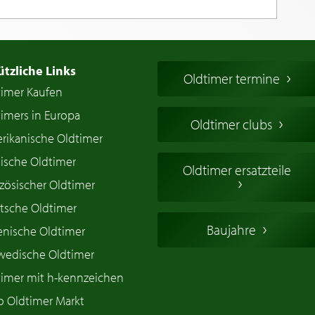
ützliche Links
Oldtimer termine
timer Kaufen
imers in Europa
Oldtimer clubs
rikanische Oldtimer
ische Oldtimer
Oldtimer ersatzteile
zösischer Oldtimer
tsche Oldtimer
Baujahre
ienische Oldtimer
wedische Oldtimer
timer mit h-kennzeichen
o Oldtimer Markt