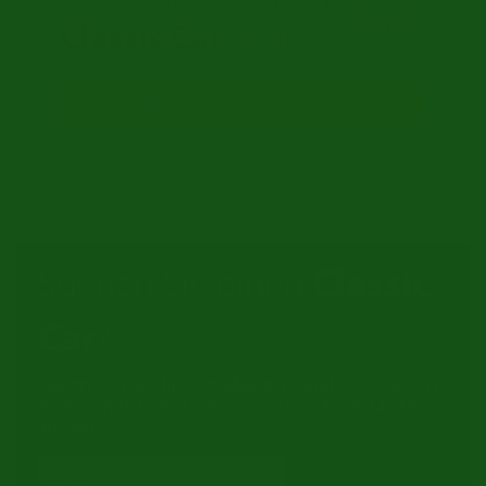
Classic Car
Aktie
Bestand anzeigen
Suchen Sie einen
Classic
Car
?
Geben Sie mal Ihre E-mailadresse und wir schicken
Ihnen einen E-mail, wenn ein Auto dieser Marke
arriviert.