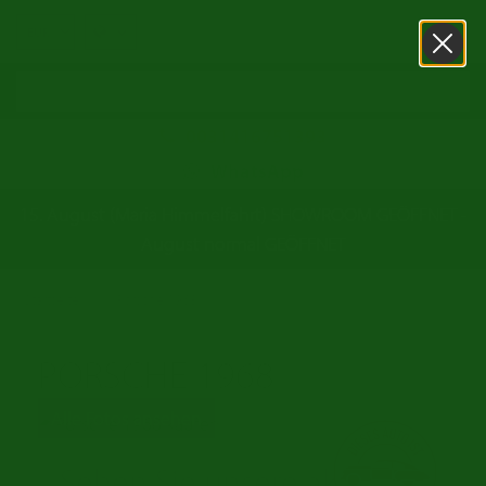
0031416751393
WhatsApp
15. August (Maria Himmelfahrt) SHOWROOM GEÖFFNET -
August normal GEÖFFNET
/
Startseite
Porsche 1968
PORSCHE 1968
Alle Fotos ansehen
Sehen Sie unsere aktuelle