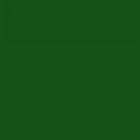
Benachrichtigung erhalten
Wir kaufen Ihren
Classic
Car
!
Besitzen Sie einen Classic Car den Sie verkaufen
wollen? Nehmen Sie Kontakt auf. Wir suchen
immer Oldtimer für den Stock.
Kontaktiere uns