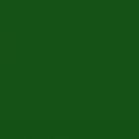
Eigene Werkstatt mit 20 Mechaniker
Registrierung und Prüfunge (NL/BE/DE/FR)"
Transport weltweit an Ihre Tür
Erstklassige Qualität und Service
Umtauschmöglichkeiten
Kunden bewerten uns mit einem 8,9
E&R Classics
Kleiweg 1 5145NA Waalwijk, The Netherlands