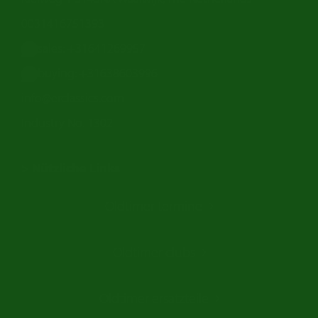
0031416751393
sales: +31641269957
buying: +31638603996
info@erclassics.com
Industry No. 1302
> Nützliche Links
Oldtimer Kaufen
Oldtimer termine
Oldtimers in Europa
Amerikanische Oldtimer
Oldtimer clubs
Englische Oldtimer
Französischer Oldtimer
Oldtimer ersatzteile
Deutsche Oldtimer