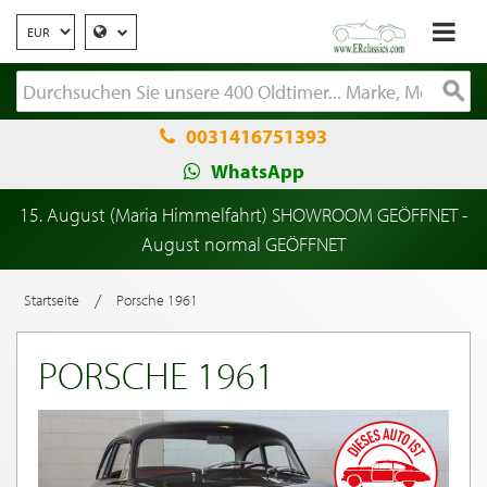
0031416751393
WhatsApp
15. August (Maria Himmelfahrt) SHOWROOM GEÖFFNET -
August normal GEÖFFNET
/
Startseite
Porsche 1961
PORSCHE 1961