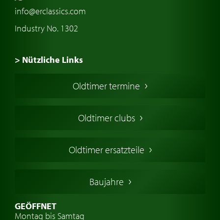
info@erclassics.com
Industry No. 1302
> Nützliche Links
Oldtimer Kaufen
Oldtimer termine
Oldtimers in Europa
Amerikanische Oldtimer
Oldtimer clubs
Englische Oldtimer
Französischer Oldtimer
Oldtimer ersatzteile
Deutsche Oldtimer
Italienische Oldtimer
Baujahre
Schwedische Oldtimer
Oldtimer mit h-kennzeichen
GEÖFFNET
Montag bis Samtag