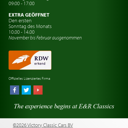
Auto Oldtimer Markt
09:00 - 17:00
Oldtimer Classic
EXTRA GEÖFFNET
Oldtimer-Versicherung
Den ersten
Sonntag des Monats
Oldtimer-Clubs
10.00 - 14.00
November bis Februar ausgenommen
Oldtimer-Reisen
Oldtimerwerkstatt
Automarken uhren
Offizielles Lizenziertes Firma
©2026 Victory Classic Cars BV