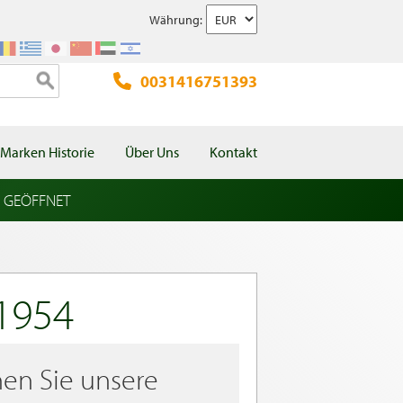
Währung:
0031416751393
Marken Historie
Über Uns
Kontakt
l GEÖFFNET
1954
en Sie unsere