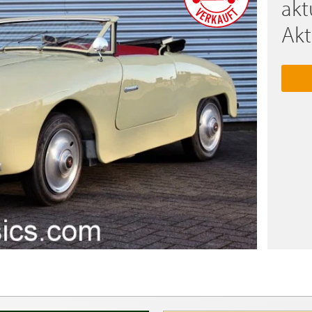
akt
Akt