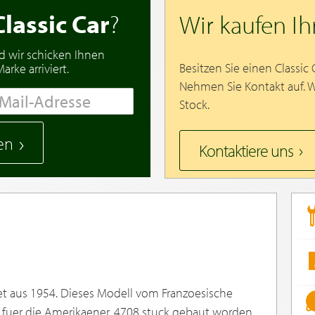
Classic Car
?
Wir kaufen I
d wir schicken Ihnen
Besitzen Sie einen Classic
rke arriviert.
Nehmen Sie Kontakt auf. 
Stock.
en
Kontaktiere uns
et aus 1954. Dieses Modell vom Franzoesische
n fuer die Amerikaener. 4708 stuck gebaut worden