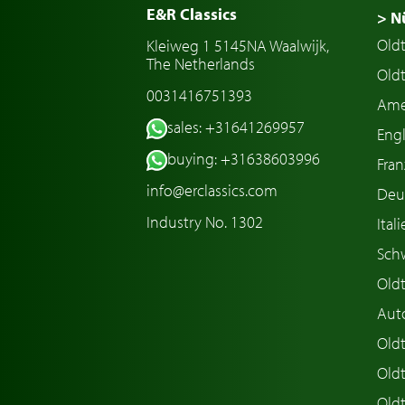
E&R Classics
> N
Old
Kleiweg 1 5145NA Waalwijk,
The Netherlands
Oldt
0031416751393
Ame
sales: +31641269957
Engl
buying: +31638603996
Fran
info@erclassics.com
Deu
Industry No. 1302
Ital
Sch
Old
Aut
Oldt
Old
Old