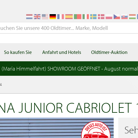
So kaufen Sie
Anfahrt und Hotels
Oldtimer-Auktion
t (Maria Himmelfahrt) SHOWROOM GEÖFFNET - August norma
54
A JUNIOR CABRIOLET 
Seh