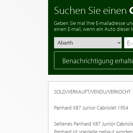
Suchen Sie einen
Geben Sie mal Ihre E-mailadresse un
einen E-mail, wenn ein Auto dieser Ma
Benachrichtigung erhalt
SOLD/VERKAUFT/VENDU/VERKOCHT
Panhard X87 Junior Cabriolet 1954
Seltenes Panhard X87 Junior Cabriol
Panhard ist spezielle gebaut worde